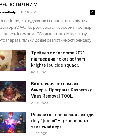
еалістичним
xwelhelp
-
18.10.2021
0
b Redman, 3D-художник і колишній технічний
дактор 3D World, розповість, як зробити рендер
льш реалістичним. CG-камера, що імітує лінзу
тоапарата, тільки додає реалістичності рендеру
Трейлер dc fandome 2021
підтвердив показ gotham
knights і suicide squad:...
02.09.2021
Видалення рекламних
банерів. Програма Kaspersky
Virus Removal TOOL.
21.04.2020
Розкрито повернення лиходія
dc у “флеші” – це персонаж
зака снайдера
11.10.2021