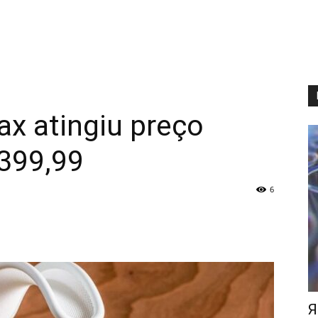
x atingiu preço
 399,99
6
Я