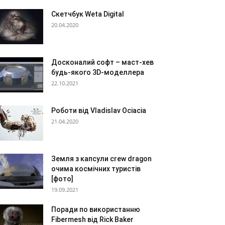
Скетчбук Weta Digital
20.04.2020
Досконалий софт – маст-хев
будь-якого 3D-моделлера
22.10.2021
Роботи від Vladislav Ociacia
21.04.2020
Земля з капсули crew dragon
очима космічних туристів
[фото]
19.09.2021
Поради по використанню
Fibermesh від Rick Baker