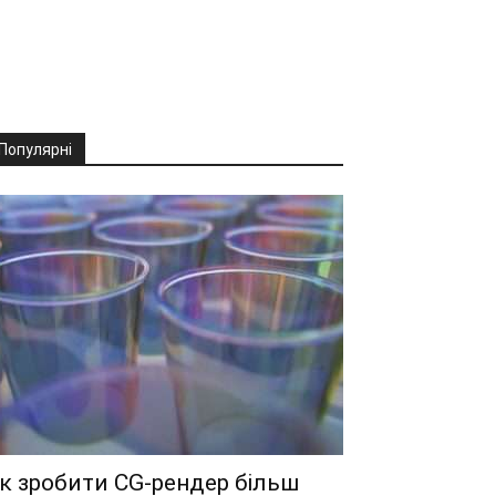
Популярні
к зробити CG-рендер більш