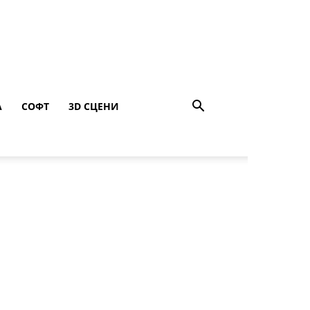
A
СОФТ
3D СЦЕНИ