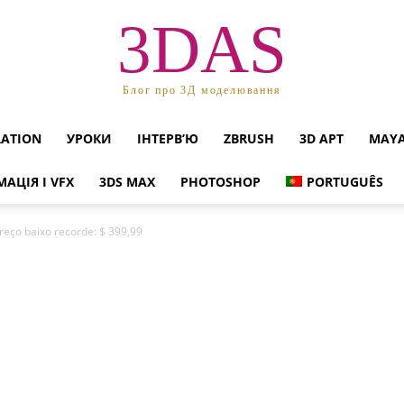
3DAS
Блог про 3Д моделювання
RATION
УРОКИ
ІНТЕРВ’Ю
ZBRUSH
3D АРТ
MAY
МАЦІЯ І VFX
3DS MAX
PHOTOSHOP
PORTUGUÊS
reço baixo recorde: $ 399,99