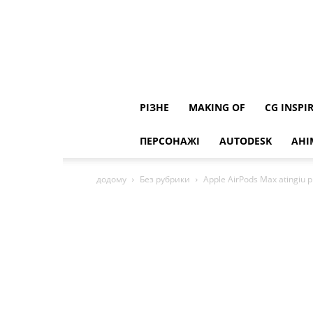
РІЗНЕ
MAKING OF
CG INSPI
ПЕРСОНАЖІ
AUTODESK
АНІ
додому
Без рубрики
Apple AirPods Max atingiu p