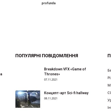
profunda
ПОПУЛЯРНІ ПОВІДОМЛЕННЯ
П
Breakdown VFX «Game of
Б
ça
Thrones»
Р
07.11.2021
M
CG
Концепт-арт Sci-fi hallway
08.11.2021
У
І