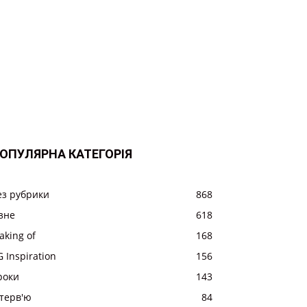
ОПУЛЯРНА КАТЕГОРІЯ
ез рубрики
868
ізне
618
aking of
168
 Inspiration
156
роки
143
нтерв'ю
84