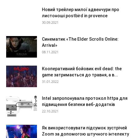
Новий трейлер милої адвенчури про
листоноші postbird in provence
30.09.2021
Синематик «The Elder Scrolls Online:
Arrival»
08.11.2021
Кооперативний бойовик evil dead: the
game затримається до травня, а в...
31.01.2022
Intel запропонувала протокол httpa для
підвищення безпеки веб-додатків
22.10.2021
Як використовувати підсумок зустрічей
Zoom за допомогою штучного інтелекту