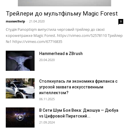
Трейлери до мультфільму Magic Forest
maxwelhelp
-
21.04.2020
0
Студія Panoptiqm випустила черговий трейлер до своєї
корометражке Magic Forest. httpv://vimeo.com/52578110 Трейлер
№1 httpv://vimeo.com/67716835
Hammerhead в ZBrush
20.04.2020
Столкнулась ли экономика фриланса с
угрозой захвата искусственным
интеллектом?
06.11.2025
В Сети Шум Боя Века: Джошуа — Дюбуа
vs Цифровой Пиратский...
21.09.2024