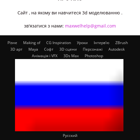
Cайт , на якому ви навчитеся 3d моделюванню .
зв'язатися з нами:
maxwelhelp@gmail.com
Різне
Making of
CG Inspiration
Уроки
Інтерв’ю
ZBrush
3D арт
Maya
Софт
3D сцени
Персонажі
Autodesk
Анімація і VFX
3Ds Max
Photoshop
Русский