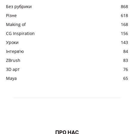
Без рубрики
868
Різне
618
Making of
168
CG Inspiration
156
Уроки
143
Інтерв'ю
84
ZBrush
83
3D арт
76
Maya
65
ПРО НАС