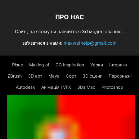
ПРО НАС
Cайт , на якому ви навчитеся 3d моделюванню .
зв'язатися з нами:
maxwelhelp@gmail.com
Різне
Making of
CG Inspiration
Уроки
Інтерв’ю
ZBrush
3D арт
Maya
Софт
3D сцени
Персонажі
Autodesk
Анімація і VFX
3Ds Max
Photoshop