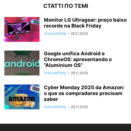
СТАТТІ ПО ТЕМІ
Monitor LG Ultragear: preço baixo
recorde na Black Friday
maxwelhelp
-
26.11.2025
Google unifica Android e
ChromeOS: apresentando o
“Aluminium OS”
maxwelhelp
-
26.11.2025
Cyber ​​Monday 2025 da Amazon:
o que os compradores precisam
saber
maxwelhelp
-
26.11.2025