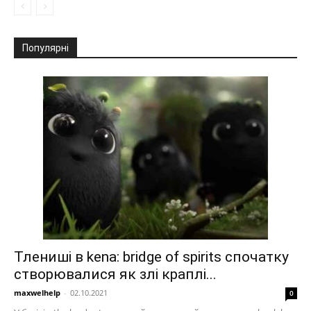
Популярні
Тлениші в kena: bridge of spirits спочатку
створювалися як злі краплі...
maxwelhelp
-
02.10.2021
0