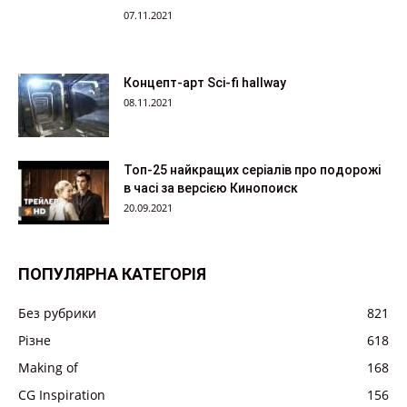
07.11.2021
Концепт-арт Sci-fi hallway
08.11.2021
Топ-25 найкращих серіалів про подорожі
в часі за версією Кинопоиск
20.09.2021
ПОПУЛЯРНА КАТЕГОРІЯ
Без рубрики
821
Різне
618
Making of
168
CG Inspiration
156