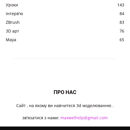
Уроки
143
Інтерв'ю
84
ZBrush
83
3D арт
76
Maya
65
ПРО НАС
Cайт , на якому ви навчитеся 3d моделюванню .
зв'язатися з нами:
maxwelhelp@gmail.com