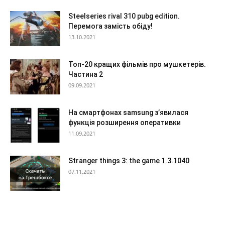
Steelseries rival 310 pubg edition.
Перемога замість обіду!
13.10.2021
Топ-20 кращих фільмів про мушкетерів.
Частина 2
09.09.2021
На смартфонах samsung з’явилася
функція розширення оперативки
11.09.2021
Stranger things 3: the game 1.3.1040
07.11.2021