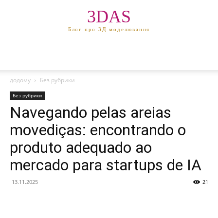
3DAS
Блог про 3Д моделювання
додому
Без рубрики
Без рубрики
Navegando pelas areias
movediças: encontrando o
produto adequado ao
mercado para startups de IA
13.11.2025
21