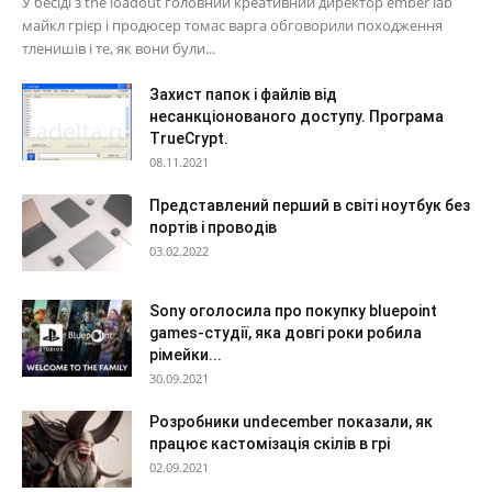
У бесіді з the loadout головний креативний директор ember lab
майкл грієр і продюсер томас варга обговорили походження
тленишів і те, як вони були...
Захист папок і файлів від
несанкціонованого доступу. Програма
TrueCrypt.
08.11.2021
Представлений перший в світі ноутбук без
портів і проводів
03.02.2022
Sony оголосила про покупку bluepoint
games-студії, яка довгі роки робила
рімейки...
30.09.2021
Розробники undecember показали, як
працює кастомізація скілів в грі
02.09.2021