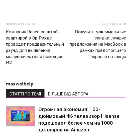
попередня стаття
наступна стаття
Компания Rasēd со штаб-
Получите максимальные
квартирой в Эр-Рияде
скидки: лучшие
проводит предварительный
предложения на MacBook в
раунд для выявления
рамках предстоящего
мошенничества с помощью
чёрного пятницы
ИИ
maxwelhelp
СТАТТІ ПО ТЕМІ
БІЛЬШЕ ВІД АВТОРА
Огромная экономия: 100-
дюймовый 4K-телевизор Hisense
подешевел более чем на 1000
долларов на Amazon