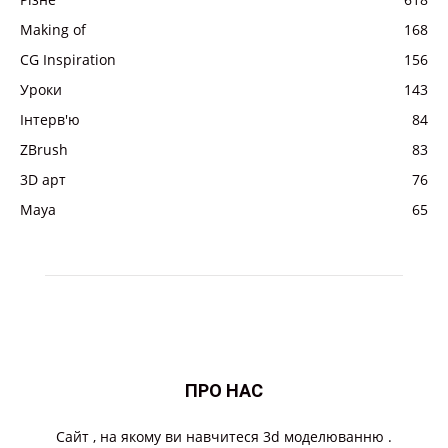
Making of
168
CG Inspiration
156
Уроки
143
Інтерв'ю
84
ZBrush
83
3D арт
76
Maya
65
ПРО НАС
Cайт , на якому ви навчитеся 3d моделюванню .