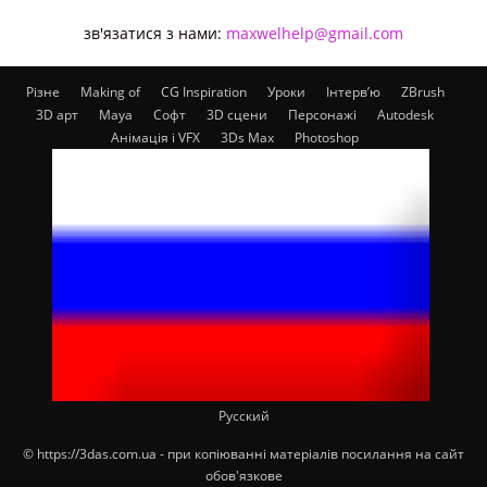
зв'язатися з нами:
maxwelhelp@gmail.com
Різне
Making of
CG Inspiration
Уроки
Інтерв’ю
ZBrush
3D арт
Maya
Софт
3D сцени
Персонажі
Autodesk
Анімація і VFX
3Ds Max
Photoshop
Русский
© https://3das.com.ua - при копіюванні матеріалів посилання на сайт
обов'язкове