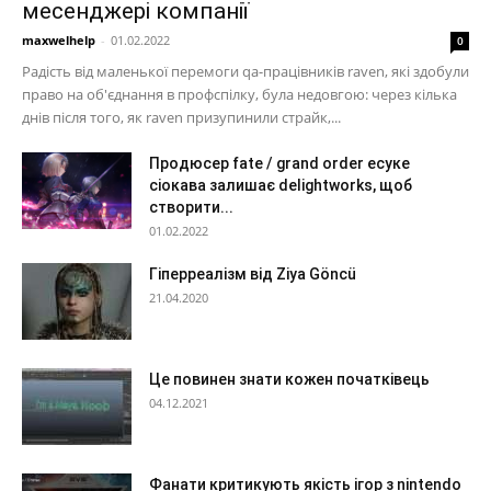
месенджері компанії
maxwelhelp
-
01.02.2022
0
Радість від маленької перемоги qa-працівників raven, які здобули
право на об'єднання в профспілку, була недовгою: через кілька
днів після того, як raven призупинили страйк,...
Продюсер fate / grand order есуке
сіокава залишає delightworks, щоб
створити...
01.02.2022
Гіперреалізм від Ziya Göncü
21.04.2020
Це повинен знати кожен початківець
04.12.2021
Фанати критикують якість ігор з nintendo