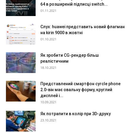
64 в розширеній підписці switch...
01.11.2021
Слух: huawei представить новий флагман
на kirin 9000 в жовтні
01.10.2021
Як зробити CG-рендер більш
реалістичним
18.10.2021
Представлений смартфон cyrcle phone
2.0-він має овальну форму, круглий
дисплей і...
10.09.2021
Як потрапити в колір при 3D-друку
23.10.2021