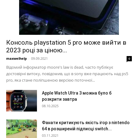
Консоль playstation 5 pro може вийти в
2023 році за ціною...
maxwelhelp
-
09.09.2021
0
Відомий інформатор moore's law is dead, часто публікує
достовірні витоку, повідомив, що в sony вже працюють над ps5
pro, яка стане поліпшеною версією поточної...
Apple Watch Ultra 3 можна було б
розкрити завтра
08.10.2025
Фанати критикують якість ігор з nintendo
64 в розширеній підписці switch...
03.11.2021