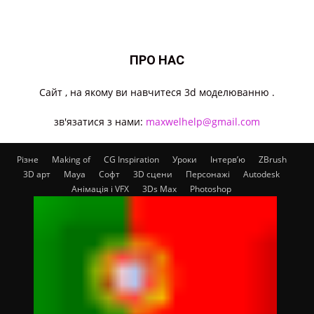
ПРО НАС
Cайт , на якому ви навчитеся 3d моделюванню .
зв'язатися з нами:
maxwelhelp@gmail.com
Різне
Making of
CG Inspiration
Уроки
Інтерв’ю
ZBrush
3D арт
Maya
Софт
3D сцени
Персонажі
Autodesk
Анімація і VFX
3Ds Max
Photoshop