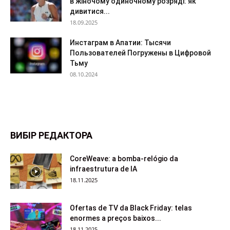
в жіночому одиночному розряді: як
дивитися...
18.09.2025
Инстаграм в Апатии: Тысячи
Пользователей Погружены в Цифровой
Тьму
08.10.2024
ВИБІР РЕДАКТОРА
CoreWeave: a bomba-relógio da
infraestrutura de IA
18.11.2025
Ofertas de TV da Black Friday: telas
enormes a preços baixos...
18.11.2025