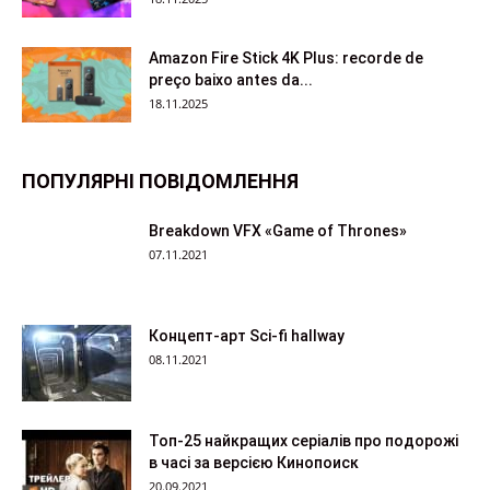
Amazon Fire Stick 4K Plus: recorde de
preço baixo antes da...
18.11.2025
ПОПУЛЯРНІ ПОВІДОМЛЕННЯ
Breakdown VFX «Game of Thrones»
07.11.2021
Концепт-арт Sci-fi hallway
08.11.2021
Топ-25 найкращих серіалів про подорожі
в часі за версією Кинопоиск
20.09.2021