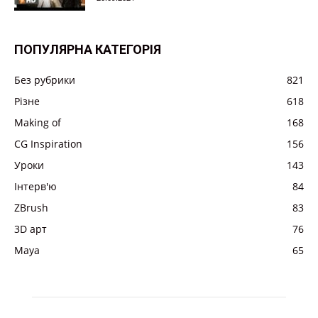
ПОПУЛЯРНА КАТЕГОРІЯ
Без рубрики
821
Різне
618
Making of
168
CG Inspiration
156
Уроки
143
Інтерв'ю
84
ZBrush
83
3D арт
76
Maya
65