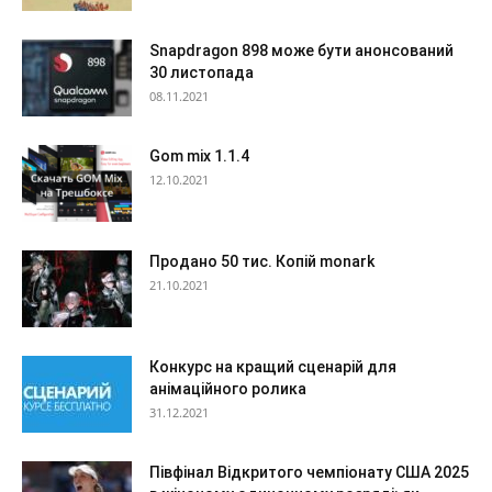
Snapdragon 898 може бути анонсований
30 листопада
08.11.2021
Gom mix 1.1.4
12.10.2021
Продано 50 тис. Копій monark
21.10.2021
Конкурс на кращий сценарій для
анімаційного ролика
31.12.2021
Півфінал Відкритого чемпіонату США 2025