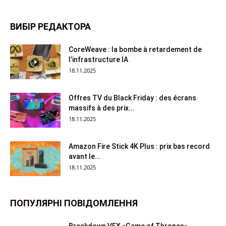
ВИБІР РЕДАКТОРА
CoreWeave : la bombe à retardement de
l’infrastructure IA
18.11.2025
Offres TV du Black Friday : des écrans
massifs à des prix...
18.11.2025
Amazon Fire Stick 4K Plus : prix bas record
avant le...
18.11.2025
ПОПУЛЯРНІ ПОВІДОМЛЕННЯ
Breakdown VFX «Game of Thrones»