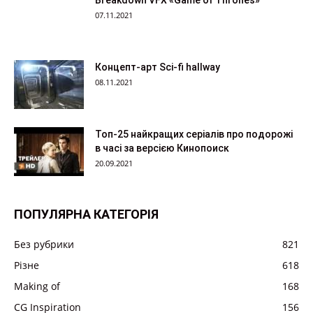
07.11.2021
Концепт-арт Sci-fi hallway
08.11.2021
Топ-25 найкращих серіалів про подорожі
в часі за версією Кинопоиск
20.09.2021
ПОПУЛЯРНА КАТЕГОРІЯ
Без рубрики
821
Різне
618
Making of
168
CG Inspiration
156