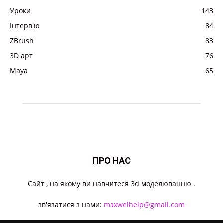
Уроки
143
Інтерв'ю
84
ZBrush
83
3D арт
76
Maya
65
ПРО НАС
Cайт , на якому ви навчитеся 3d моделюванню .
зв'язатися з нами:
maxwelhelp@gmail.com