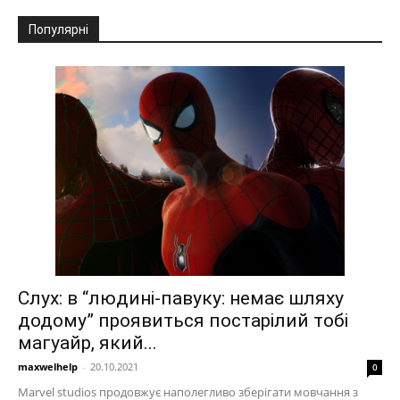
Популярні
Слух: в “людині-павуку: немає шляху
додому” проявиться постарілий тобі
магуайр, який...
maxwelhelp
-
20.10.2021
0
Marvel studios продовжує наполегливо зберігати мовчання з