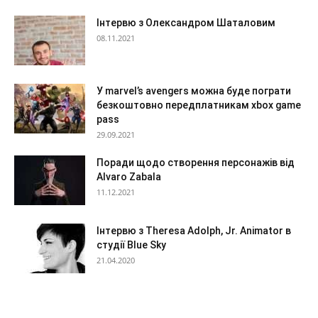
Інтервю з Олександром Шаталовим
08.11.2021
У marvel’s avengers можна буде пограти
безкоштовно передплатникам xbox game
pass
29.09.2021
Поради щодо створення персонажів від
Alvaro Zabala
11.12.2021
Інтервю з Theresa Adolph, Jr. Animator в
студії Blue Sky
21.04.2020