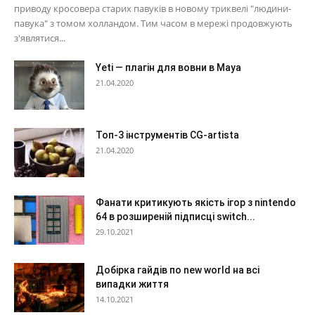
приводу кросовера старих павуків в новому триквелі "людини-
павука" з томом холландом. Тим часом в мережі продовжують
з'являтися...
Yeti — плагін для вовни в Maya
21.04.2020
Топ-3 інструментів CG-artista
21.04.2020
Фанати критикують якість ігор з nintendo
64 в розширеній підписці switch...
29.10.2021
Добірка гайдів по new world на всі
випадки життя
14.10.2021