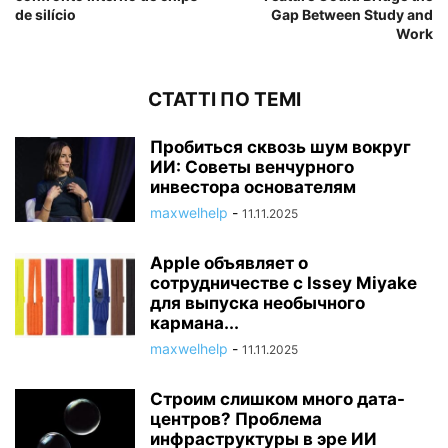
de silício
Gap Between Study and
Work
СТАТТІ ПО ТЕМІ
Пробиться сквозь шум вокруг
ИИ: Советы венчурного
инвестора основателям
maxwelhelp
-
11.11.2025
Apple объявляет о
сотрудничестве с Issey Miyake
для выпуска необычного
кармана...
maxwelhelp
-
11.11.2025
Строим слишком много дата-
центров? Проблема
инфраструктуры в эре ИИ