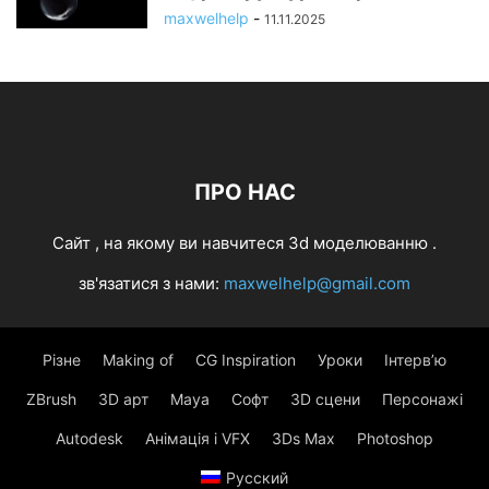
maxwelhelp
-
11.11.2025
ПРО НАС
Cайт , на якому ви навчитеся 3d моделюванню .
зв'язатися з нами:
maxwelhelp@gmail.com
Різне
Making of
CG Inspiration
Уроки
Інтерв’ю
ZBrush
3D арт
Maya
Софт
3D сцени
Персонажі
Autodesk
Анімація і VFX
3Ds Max
Photoshop
Русский