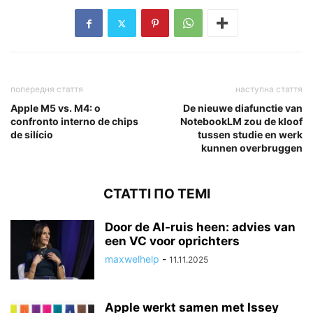
попередня стаття
наступна стаття
Apple M5 vs. M4: o
De nieuwe diafunctie van
confronto interno de chips
NotebookLM zou de kloof
de silício
tussen studie en werk
kunnen overbruggen
СТАТТІ ПО ТЕМІ
Door de AI-ruis heen: advies van
een VC voor oprichters
maxwelhelp
-
11.11.2025
Apple werkt samen met Issey