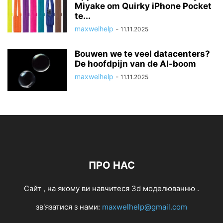
Miyake om Quirky iPhone Pocket
te...
maxwelhelp
-
11.11.2025
Bouwen we te veel datacenters?
De hoofdpijn van de AI-boom
maxwelhelp
-
11.11.2025
ПРО НАС
Cайт , на якому ви навчитеся 3d моделюванню .
зв'язатися з нами:
maxwelhelp@gmail.com