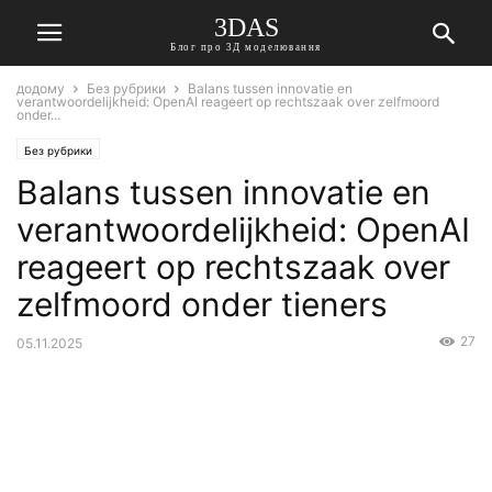
3DAS
Блог про 3Д моделювання
додому
Без рубрики
Balans tussen innovatie en
verantwoordelijkheid: OpenAI reageert op rechtszaak over zelfmoord
onder...
Без рубрики
Balans tussen innovatie en
verantwoordelijkheid: OpenAI
reageert op rechtszaak over
zelfmoord onder tieners
27
05.11.2025