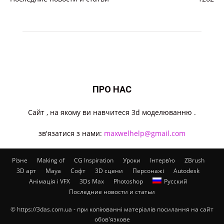
ПРО НАС
Cайт , на якому ви навчитеся 3d моделюванню .
зв'язатися з нами:
maxwelhelp@gmail.com
Різне
Making of
CG Inspiration
Уроки
Інтерв’ю
ZBrush
3D арт
Maya
Софт
3D сцени
Персонажі
Autodesk
Анімація і VFX
3Ds Max
Photoshop
Русский
Последние новости и статьи
© https://3das.com.ua - при копіюванні матеріалів посилання на сайт
обов'язкове