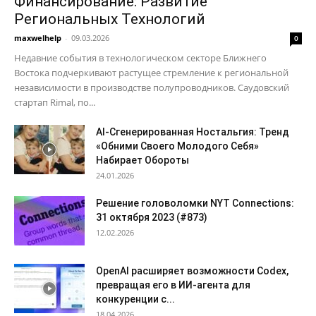
Финансирование: Развитие
Региональных Технологий
maxwelhelp
-
09.03.2026
0
Недавние события в технологическом секторе Ближнего
Востока подчеркивают растущее стремление к региональной
независимости в производстве полупроводников. Саудовский
стартап Rimal, по...
AI-Сгенерированная Ностальгия: Тренд
«Обними Своего Молодого Себя»
Набирает Обороты
24.01.2026
Решение головоломки NYT Connections:
31 октября 2023 (#873)
12.02.2026
OpenAI расширяет возможности Codex,
превращая его в ИИ-агента для
конкуренции с...
18.04.2026