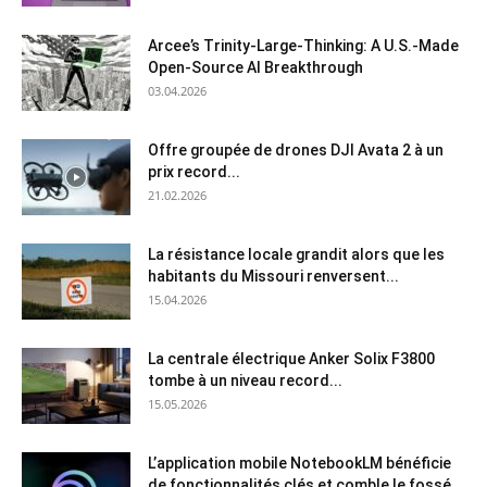
Arcee’s Trinity-Large-Thinking: A U.S.-Made
Open-Source AI Breakthrough
03.04.2026
Offre groupée de drones DJI Avata 2 à un
prix record...
21.02.2026
La résistance locale grandit alors que les
habitants du Missouri renversent...
15.04.2026
La centrale électrique Anker Solix F3800
tombe à un niveau record...
15.05.2026
L’application mobile NotebookLM bénéficie
de fonctionnalités clés et comble le fossé...