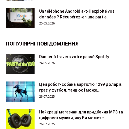
Un téléphone Android a-t-il exploité vos
données ? Récupérez-en une partie.
25.05.2026
ПОПУЛЯРНІ ПОВІДОМЛЕННЯ
Danser à travers votre passé Spotify
24.05.2026
Цей робот-собака вартістю 1299 доларів
грає у футбол, танцює і може...
28.07.2025
Найкращі магазини для придбання MP3 та
цифрової музики, яку Ви можете...
26.07.2025