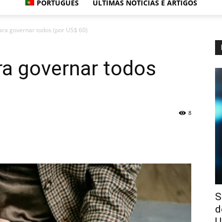
PORTUGUÊS
ÚLTIMAS NOTÍCIAS E ARTIGOS
ara governar todos (por US$ 60)
ra governar todos
8
S
d
U