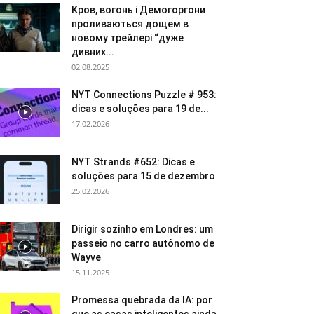
Кров, вогонь і Демогоргони
проливаються дощем в
новому трейлері “дуже
дивних...
02.08.2025
NYT Connections Puzzle # 953:
dicas e soluções para 19 de...
17.02.2026
NYT Strands #652: Dicas e
soluções para 15 de dezembro
25.02.2026
Dirigir sozinho em Londres: um
passeio no carro autônomo de
Wayve
15.11.2025
Promessa quebrada da IA: por