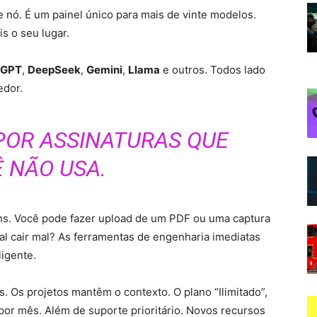
 nó. É um painel único para mais de vinte modelos.
s o seu lugar.
tGPT
,
DeepSeek
,
Gemini
,
Llama
e outros. Todos lado
edor.
POR ASSINATURAS QUE
 NÃO USA.
ns. Você pode fazer upload de um PDF ou uma captura
cial cair mal? As ferramentas de engenharia imediatas
ligente.
 Os projetos mantêm o contexto. O plano “Ilimitado”,
 por mês. Além de suporte prioritário. Novos recursos