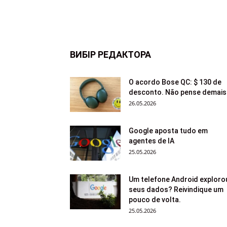
ВИБІР РЕДАКТОРА
O acordo Bose QC: $ 130 de
desconto. Não pense demais
26.05.2026
Google aposta tudo em
agentes de IA
25.05.2026
Um telefone Android exploro
seus dados? Reivindique um
pouco de volta.
25.05.2026