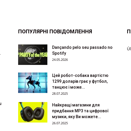
ПОПУЛЯРНІ ПОВІДОМЛЕННЯ
П
Dançando pelo seu passado no
Úl
.
Spotify
24.05.2026
Цей робот-собака вартістю
1299 доларів грає у футбол,
танцює і може...
28.07.2025
u
Найкращі магазини для
придбання MP3 та цифрової
музики, яку Ви можете...
26.07.2025