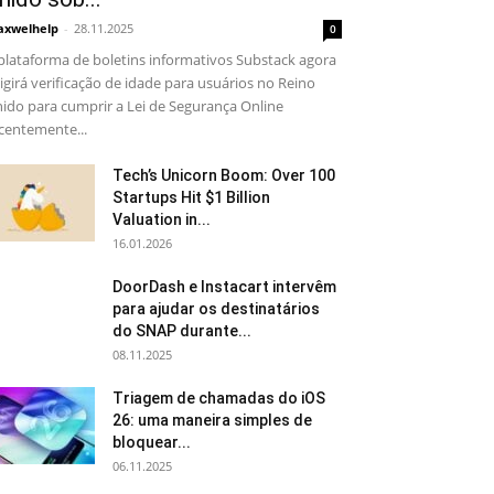
xwelhelp
-
28.11.2025
0
plataforma de boletins informativos Substack agora
igirá verificação de idade para usuários no Reino
ido para cumprir a Lei de Segurança Online
centemente...
Tech’s Unicorn Boom: Over 100
Startups Hit $1 Billion
Valuation in...
16.01.2026
DoorDash e Instacart intervêm
para ajudar os destinatários
do SNAP durante...
08.11.2025
Triagem de chamadas do iOS
26: uma maneira simples de
bloquear...
06.11.2025