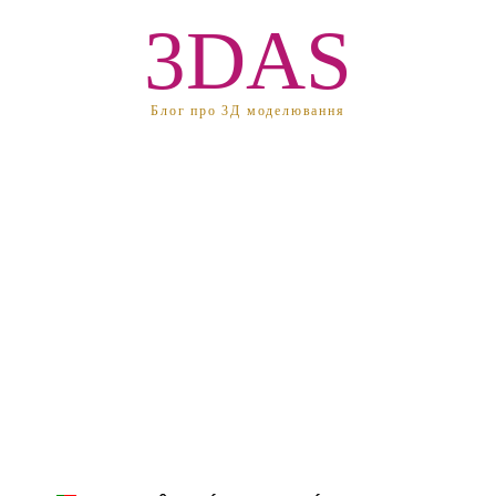
3DAS
Блог про 3Д моделювання