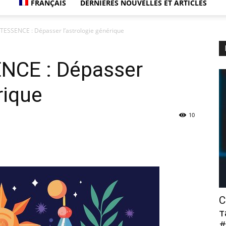
FRANÇAIS
DERNIÈRES NOUVELLES ET ARTICLES
TESSENCE : Dépasser l’astrologie générique
NCE : Dépasser
rique
10
С
т
#