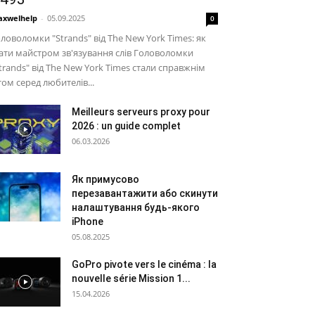
xwelhelp
-
05.09.2025
0
ловоломки "Strands" від The New York Times: як
ати майстром зв'язування слів Головоломки
trands" від The New York Times стали справжнім
том серед любителів...
Meilleurs serveurs proxy pour
2026 : un guide complet
06.03.2026
Як примусово
перезавантажити або скинути
налаштування будь-якого
iPhone
05.08.2025
GoPro pivote vers le cinéma : la
nouvelle série Mission 1...
15.04.2026