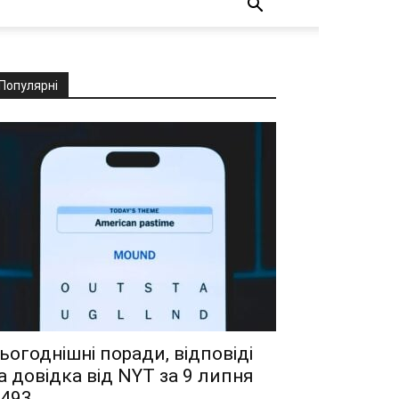
Популярні
ьогоднішні поради, відповіді
а довідка від NYT за 9 липня
493