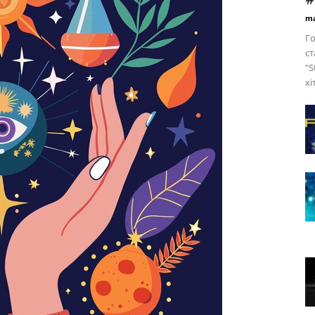
ma
Го
ст
"S
хі