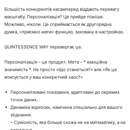
Більшість конкурентів насамперед віддають перевагу
масштабу. Персоналізація? Це прийде пізніше.
Можливо, ніколи. Це сприймається як другорядна
думка, «приємно мати» функцію, заховану в настройках.
QUINTESSENCE WAY перевертає це.
Персоналізація – це продукт. Мета – * емоційна
значимість *. Не просто «Що станеться?» але «Як це
вписується у ваш конкретний хаос?»
Персоналізовані показання, адаптовані до окремих
точок даних.
Динаміка відносин, намічена спеціально для вашого
з’єднання.
– Сумісність, яка більше схожа не на математику, а на
розуміння.