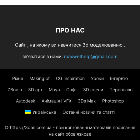
ПРО НАС
Cайт , на якому ви навчитеся 3d моделюванню .
зв'язатися з нами:
maxwelhelp@gmail.com
Різне
Making of
CG Inspiration
Уроки
Інтерв’ю
ZBrush
3D арт
Maya
Софт
3D сцени
Персонажі
Autodesk
Анімація і VFX
3Ds Max
Photoshop
Українська
Останні новини та статті
© https://3das.com.ua - при копіюванні матеріалів посилання
на сайт обов'язкове