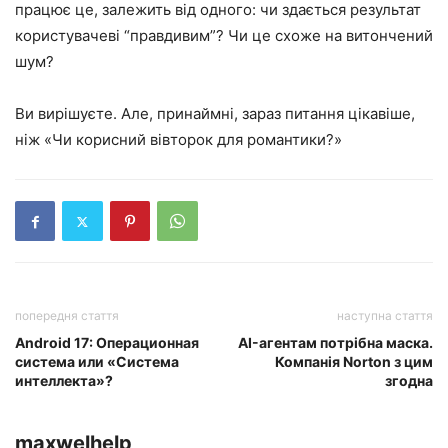
працює це, залежить від одного: чи здається результат
користувачеві “правдивим”? Чи це схоже на витончений
шум?
Ви вирішуєте. Але, принаймні, зараз питання цікавіше,
ніж «Чи корисний вівторок для романтики?»
попередня стаття
наступна стаття
Android 17: Операционная
AI-агентам потрібна маска.
система или «Система
Компанія Norton з цим
интеллекта»?
згодна
maxwelhelp