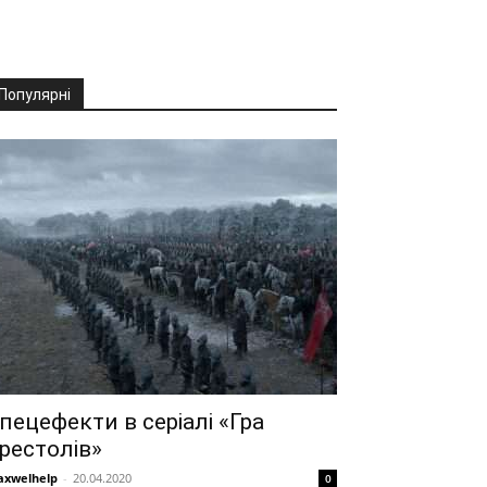
Популярні
пецефекти в серіалі «Гра
рестолів»
xwelhelp
-
20.04.2020
0