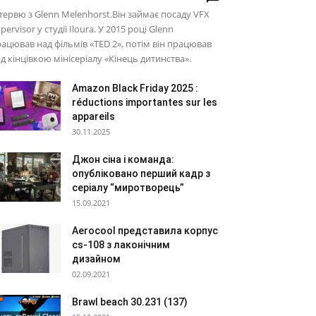
тервю з Glenn Melenhorst.Він займає посаду VFX
pervisor у студії Iloura. У 2015 році Glenn
ацював над фільмів «TED 2», потім він працював
д кінцівкою мінісеріалу «Кінець дитинства».
Amazon Black Friday 2025 :
réductions importantes sur les
appareils
30.11.2025
Джон сіна і команда:
опубліковано перший кадр з
серіалу “миротворець”
15.09.2021
Aerocool представила корпус
cs-108 з лаконічним
дизайном
02.09.2021
Brawl beach 30.231 (137)