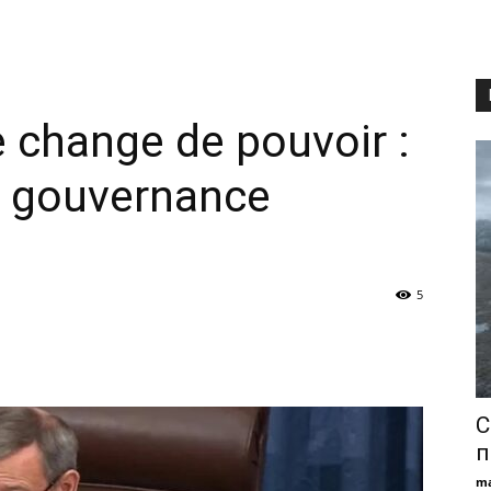
 change de pouvoir :
a gouvernance
5
С
п
ma