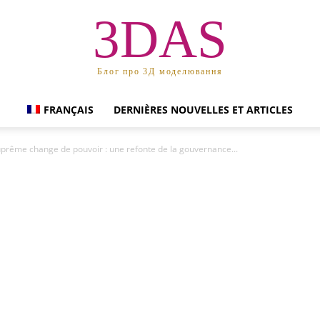
3DAS
Блог про 3Д моделювання
FRANÇAIS
DERNIÈRES NOUVELLES ET ARTICLES
prême change de pouvoir : une refonte de la gouvernance...