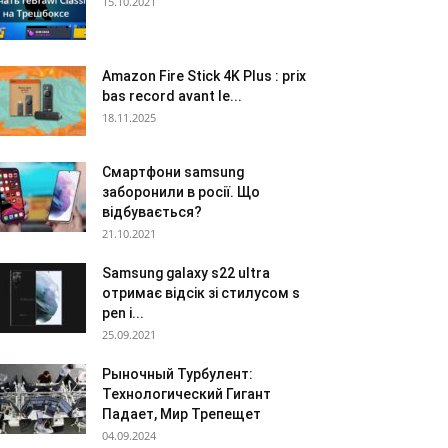
15.10.2021
Amazon Fire Stick 4K Plus : prix
bas record avant le...
18.11.2025
Смартфони samsung
заборонили в росії. Що
відбувається?
21.10.2021
Samsung galaxy s22 ultra
отримає відсік зі стилусом s
pen і...
25.09.2021
Рыночный Турбулент:
Технологический Гигант
Падает, Мир Трепещет
04.09.2024