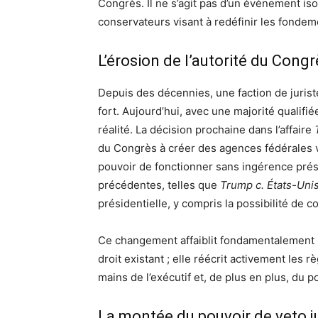
Congrès. Il ne s’agit pas d’un événement iso
conservateurs visant à redéfinir les fonde
L’érosion de l’autorité du Congr
Depuis des décennies, une faction de juriste
fort. Aujourd’hui, avec une majorité qualifi
réalité. La décision prochaine dans l’affaire
du Congrès à créer des agences fédérales v
pouvoir de fonctionner sans ingérence prés
précédentes, telles que
Trump c. États-Uni
présidentielle, y compris la possibilité de
Ce changement affaiblit fondamentalement l
droit existant ; elle réécrit activement les
mains de l’exécutif et, de plus en plus, du p
La montée du pouvoir de veto ju