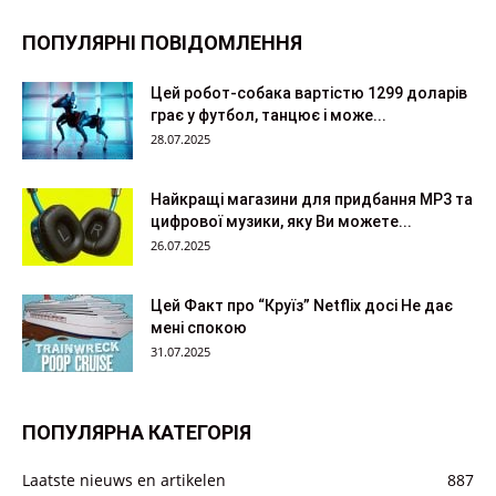
ПОПУЛЯРНІ ПОВІДОМЛЕННЯ
Цей робот-собака вартістю 1299 доларів
грає у футбол, танцює і може...
28.07.2025
Найкращі магазини для придбання MP3 та
цифрової музики, яку Ви можете...
26.07.2025
Цей Факт про “Круїз” Netflix досі Не дає
мені спокою
31.07.2025
ПОПУЛЯРНА КАТЕГОРІЯ
Laatste nieuws en artikelen
887