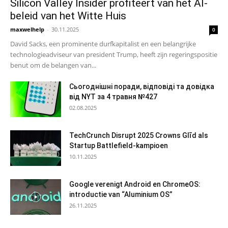
Silicon Valley Insider profiteert van het AI-
beleid van het Witte Huis
maxwelhelp
-
30.11.2025
0
David Sacks, een prominente durfkapitalist en een belangrijke
technologieadviseur van president Trump, heeft zijn regeringspositie
benut om de belangen van...
Сьогоднішні поради, відповіді та довідка
від NYT за 4 травня №427
02.08.2025
TechCrunch Disrupt 2025 Crowns Glīd als
Startup Battlefield-kampioen
10.11.2025
Google verenigt Android en ChromeOS:
introductie van “Aluminium OS”
26.11.2025