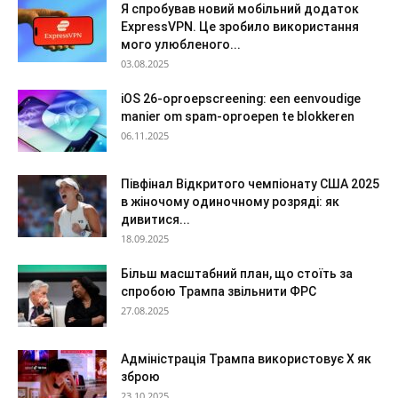
Я спробував новий мобільний додаток
ExpressVPN. Це зробило використання
мого улюбленого...
03.08.2025
iOS 26-oproepscreening: een eenvoudige
manier om spam-oproepen te blokkeren
06.11.2025
Півфінал Відкритого чемпіонату США 2025
в жіночому одиночному розряді: як
дивитися...
18.09.2025
Більш масштабний план, що стоїть за
спробою Трампа звільнити ФРС
27.08.2025
Адміністрація Трампа використовує X як
зброю
23.10.2025