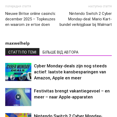
попередня стаття
наступна стаття
Nieuwe Britse online casino’s:
Nintendo Switch 2 Cyber
december 2025 – Topkeuzes
Monday-deal: Mario Kart-
en waarom ze ertoe doen
bundel verkrijgbaar bij Walmart
maxwelhelp
СТАТТІ ПО ТЕМІ
БІЛЬШЕ ВІД АВТОРА
Cyber Monday-deals zijn nog steeds
actief: laatste kansbesparingen van
Amazon, Apple en meer
Festivitas brengt vakantiegevoel – en
meer – naar Apple-apparaten
Nintendo Switch 2 Cyber Monday-