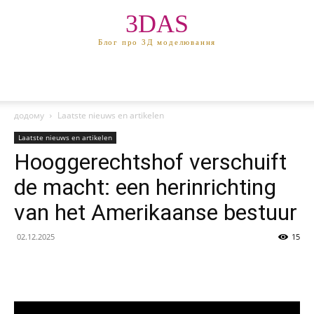
3DAS
Блог про 3Д моделювання
додому
Laatste nieuws en artikelen
Laatste nieuws en artikelen
Hooggerechtshof verschuift
de macht: een herinrichting
van het Amerikaanse bestuur
02.12.2025
15