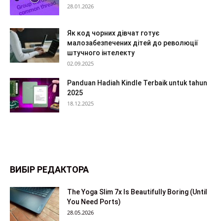
28.01.2026
Як код чорних дівчат готує
малозабезпечених дітей до революції
штучного інтелекту
02.09.2025
Panduan Hadiah Kindle Terbaik untuk tahun
2025
18.12.2025
ВИБІР РЕДАКТОРА
The Yoga Slim 7x Is Beautifully Boring (Until
You Need Ports)
28.05.2026