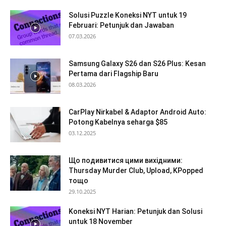
Solusi Puzzle Koneksi NYT untuk 19
Februari: Petunjuk dan Jawaban
07.03.2026
Samsung Galaxy S26 dan S26 Plus: Kesan
Pertama dari Flagship Baru
08.03.2026
CarPlay Nirkabel & Adaptor Android Auto:
Potong Kabelnya seharga $85
03.12.2025
Що подивитися цими вихідними:
Thursday Murder Club, Upload, KPopped
тощо
29.10.2025
Koneksi NYT Harian: Petunjuk dan Solusi
untuk 18 November