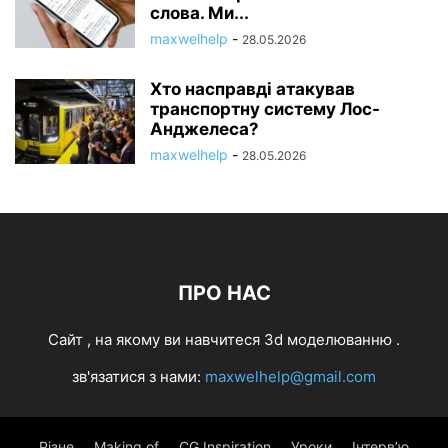
слова. Ми...
maxwelhelp
-
28.05.2026
Хто насправді атакував
транспортну систему Лос-
Анджелеса?
maxwelhelp
-
28.05.2026
ПРО НАС
Cайт , на якому ви навчитеся 3d моделюванню .
зв'язатися з нами:
maxwelhelp@gmail.com
Різне
Making of
CG Inspiration
Уроки
Інтерв’ю