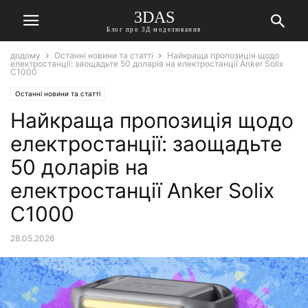
3DAS
Блог про 3Д моделювання
додому
Останні новини та статті
Найкраща пропозиція щодо
електростанції: заощадьте 50 доларів на електростанції Anker Solix
C1000
Останні новини та статті
Найкраща пропозиція щодо
електростанції: заощадьте
50 доларів на
електростанції Anker Solix
C1000
28.05.2026