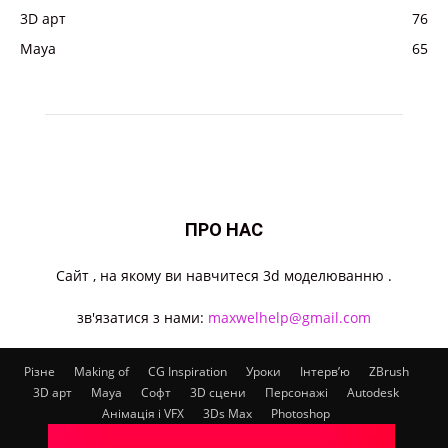
3D арт
76
Maya
65
ПРО НАС
Cайт , на якому ви навчитеся 3d моделюванню .
зв'язатися з нами:
maxwelhelp@gmail.com
Різне
Making of
CG Inspiration
Уроки
Інтерв’ю
ZBrush
3D арт
Maya
Софт
3D сцени
Персонажі
Autodesk
Анімація і VFX
3Ds Max
Photoshop