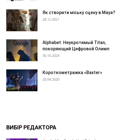
Як створити міську сцену в Maya?
28.12.2021
Alphabet: Неукротимый Titan,
покоряющий Цифровой Олимп
30.10.2024
Короткометражка «Baxter»
20.04.2020
ВИБІР РЕДАКТОРА