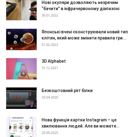
Нові окуляри дозволяють незрячим
“бачити” в інфрачервоному діапазоні
30.01.2022
Японські вчені сконструювали новий тип
клітин, який може змінити правила гри...
01.02.2022
3D Alphabet
31.12.2021
Безкоштовний рігг білки
20.04.2020
Нова функція картки Instagram – це
хвилювання людей. Але ви можете...
20.09.2025