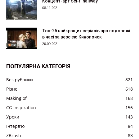
Концепт-арт Sci-fi hallway
08.11.2021
Топ-25 найкращих серіалів про подорожі
в часі за версією Кинопоиск
20.09.2021
ПОПУЛЯРНА КАТЕГОРІЯ
Без рубрики
821
Різне
618
Making of
168
CG Inspiration
156
Уроки
143
Інтерв'ю
84
ZBrush
83