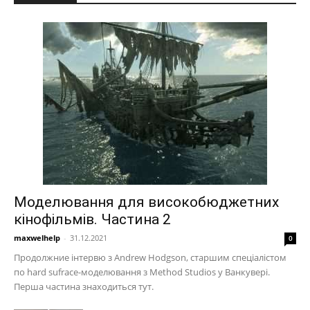
Моделювання для високобюджетних
кінофільмів. Частина 2
maxwelhelp
-
31.12.2021
0
Продолжние інтервю з Andrew Hodgson, старшим спеціалістом
по hard sufrace-моделювання з Method Studios у Ванкувері.
Перша частина знаходиться тут.