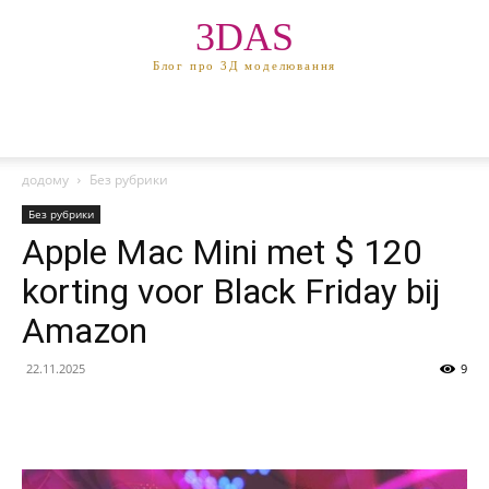
3DAS
Блог про 3Д моделювання
додому
Без рубрики
Без рубрики
Apple Mac Mini met $ 120
korting voor Black Friday bij
Amazon
22.11.2025
9