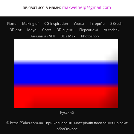
зв'язатися з нами:
maxwelhelp@gmail.com
Різне
Making of
CG Inspiration
Уроки
Інтерв’ю
ZBrush
3D арт
Maya
Софт
3D сцени
Персонажі
Autodesk
Анімація і VFX
3Ds Max
Photoshop
Русский
© https://3das.com.ua - при копіюванні матеріалів посилання на сайт
обов'язкове