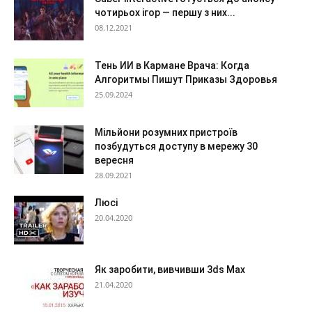
чотирьох ігор — першу з них...
08.12.2021
Тень ИИ в Кармане Врача: Когда
Алгоритмы Пишут Приказы Здоровья
25.09.2024
Мільйони розумних пристроїв
позбудуться доступу в мережу 30
вересня
28.09.2021
Люсі
20.04.2020
Як заробити, вивчивши 3ds Max
21.04.2020