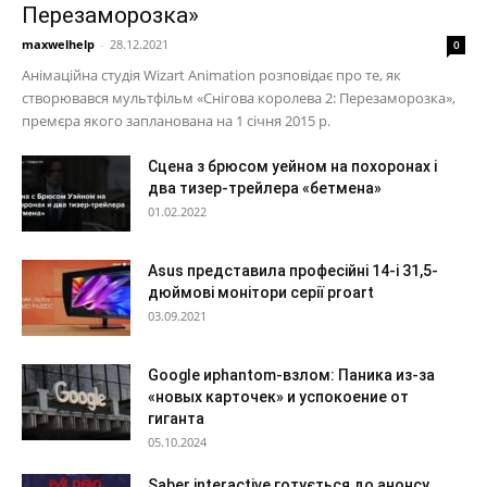
Перезаморозка»
maxwelhelp
-
28.12.2021
0
Анімаційна студія Wizart Animation розповідає про те, як
створювався мультфільм «Снігова королева 2: Перезаморозка»,
премєра якого запланована на 1 січня 2015 р.
Сцена з брюсом уейном на похоронах і
два тизер-трейлера «бетмена»
01.02.2022
Asus представила професійні 14-і 31,5-
дюймові монітори серії proart
03.09.2021
Google иphantom-взлом: Паника из-за
«новых карточек» и успокоение от
гиганта
05.10.2024
Saber interactive готується до анонсу