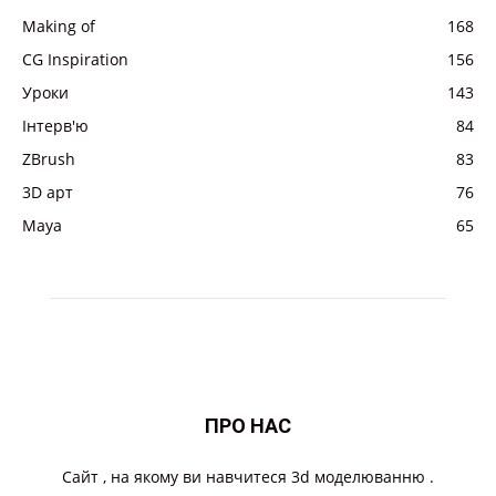
Making of
168
CG Inspiration
156
Уроки
143
Інтерв'ю
84
ZBrush
83
3D арт
76
Maya
65
ПРО НАС
Cайт , на якому ви навчитеся 3d моделюванню .