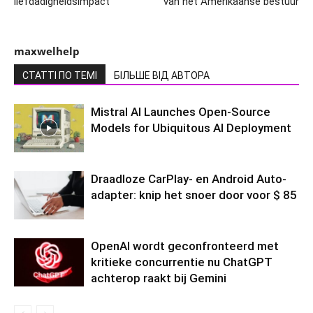
liefdadigheidsimpact
van het Amerikaanse bestuur
maxwelhelp
СТАТТІ ПО ТЕМІ
БІЛЬШЕ ВІД АВТОРА
Mistral AI Launches Open-Source
Models for Ubiquitous AI Deployment
Draadloze CarPlay- en Android Auto-
adapter: knip het snoer door voor $ 85
OpenAI wordt geconfronteerd met
kritieke concurrentie nu ChatGPT
achterop raakt bij Gemini