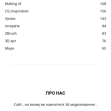
Making of
168
CG Inspiration
156
Уроки
143
Інтерв'ю
84
ZBrush
83
3D арт
76
Maya
65
ПРО НАС
Cайт , на якому ви навчитеся 3d моделюванню .