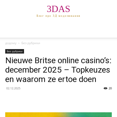
3DAS
Блог про 3Д моделювання
додому
Без рубрики
Без рубрики
Nieuwe Britse online casino’s:
december 2025 – Topkeuzes
en waarom ze ertoe doen
02.12.2025
20