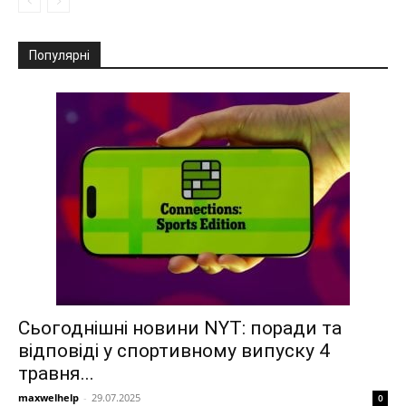
Популярні
Сьогоднішні новини NYT: поради та
відповіді у спортивному випуску 4
травня...
maxwelhelp
-
29.07.2025
0