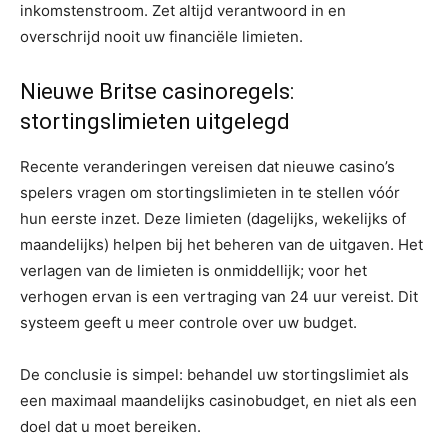
inkomstenstroom. Zet altijd verantwoord in en
overschrijd nooit uw financiële limieten.
Nieuwe Britse casinoregels:
stortingslimieten uitgelegd
Recente veranderingen vereisen dat nieuwe casino’s
spelers vragen om stortingslimieten in te stellen vóór
hun eerste inzet. Deze limieten (dagelijks, wekelijks of
maandelijks) helpen bij het beheren van de uitgaven. Het
verlagen van de limieten is onmiddellijk; voor het
verhogen ervan is een vertraging van 24 uur vereist. Dit
systeem geeft u meer controle over uw budget.
De conclusie is simpel: behandel uw stortingslimiet als
een maximaal maandelijks casinobudget, en niet als een
doel dat u moet bereiken.