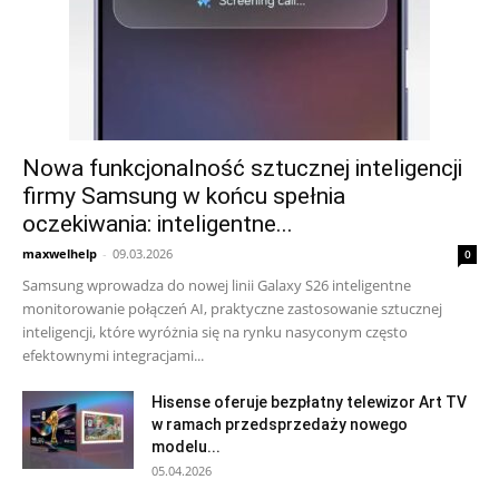
Nowa funkcjonalność sztucznej inteligencji
firmy Samsung w końcu spełnia
oczekiwania: inteligentne...
maxwelhelp
-
09.03.2026
0
Samsung wprowadza do nowej linii Galaxy S26 inteligentne
monitorowanie połączeń AI, praktyczne zastosowanie sztucznej
inteligencji, które wyróżnia się na rynku nasyconym często
efektownymi integracjami...
Hisense oferuje bezpłatny telewizor Art TV
w ramach przedsprzedaży nowego
modelu...
05.04.2026