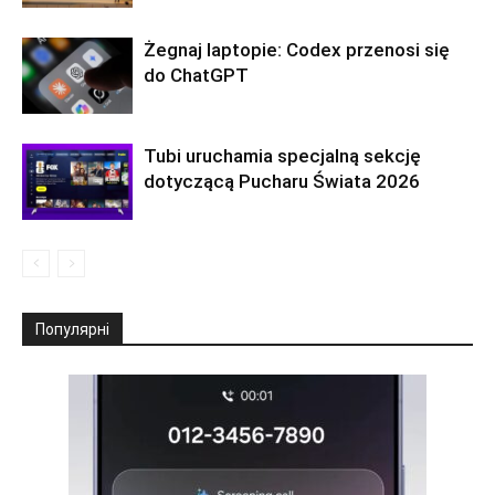
Żegnaj laptopie: Codex przenosi się
do ChatGPT
Tubi uruchamia specjalną sekcję
dotyczącą Pucharu Świata 2026
Популярні