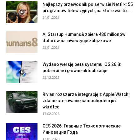
Najlepszy przewodnik po serwisie Netflix: 55
programów telewizyjnych, na które warto...
24.01.2026
AI Startup Humans& zbiera 480 milionów
dolarów na inwestycje zalążkowe
22.01.2026
Wydano wersję beta systemu iOS 26.3:
pobieranie i główne aktualizacje
22.12.2025
Rivian rozszerza integrację z Apple Watch:
zdalne sterowanie samochodem już
wkrótce
17.02.2026
CES 2026: Главные Технологические
Инновации Года
13.01.2026