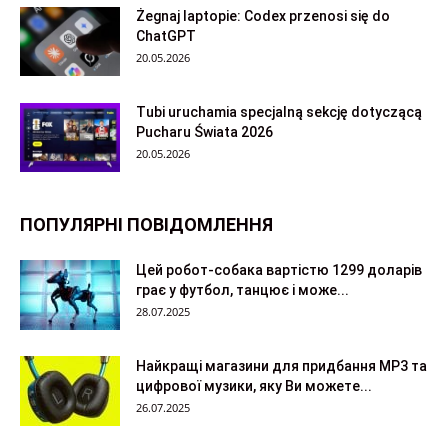
Żegnaj laptopie: Codex przenosi się do
ChatGPT
20.05.2026
Tubi uruchamia specjalną sekcję dotyczącą
Pucharu Świata 2026
20.05.2026
ПОПУЛЯРНІ ПОВІДОМЛЕННЯ
Цей робот-собака вартістю 1299 доларів
грає у футбол, танцює і може...
28.07.2025
Найкращі магазини для придбання MP3 та
цифрової музики, яку Ви можете...
26.07.2025