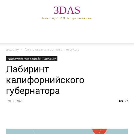
3DAS
Блог про 3Д моделювання
додому
Najnowsze wiadomości i artykuły
Najnowsze wiadomości i artykuły
Лабиринт
калифорнийского
губернатора
20.05.2026
22