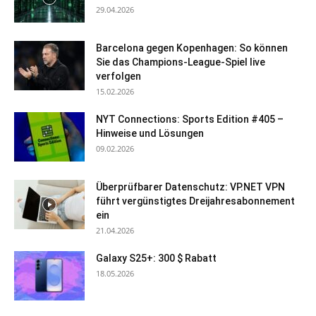
29.04.2026
Barcelona gegen Kopenhagen: So können
Sie das Champions-League-Spiel live
verfolgen
15.02.2026
NYT Connections: Sports Edition #405 –
Hinweise und Lösungen
09.02.2026
Überprüfbarer Datenschutz: VP.NET VPN
führt vergünstigtes Dreijahresabonnement
ein
21.04.2026
Galaxy S25+: 300 $ Rabatt
18.05.2026