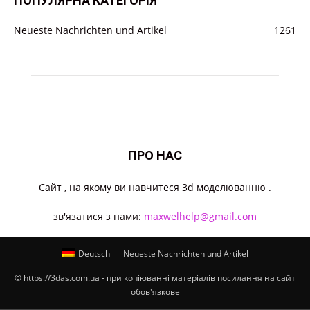
ПОПУЛЯРНА КАТЕГОРІЯ
Neueste Nachrichten und Artikel
1261
ПРО НАС
Cайт , на якому ви навчитеся 3d моделюванню .
зв'язатися з нами:
maxwelhelp@gmail.com
Deutsch
Neueste Nachrichten und Artikel
© https://3das.com.ua - при копіюванні матеріалів посилання на сайт
обов'язкове