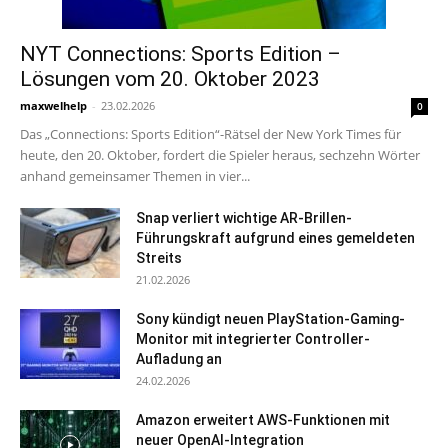
NYT Connections: Sports Edition –
Lösungen vom 20. Oktober 2023
maxwelhelp
-
23.02.2026
0
Das „Connections: Sports Edition“-Rätsel der New York Times für
heute, den 20. Oktober, fordert die Spieler heraus, sechzehn Wörter
anhand gemeinsamer Themen in vier...
Snap verliert wichtige AR-Brillen-
Führungskraft aufgrund eines gemeldeten
Streits
21.02.2026
Sony kündigt neuen PlayStation-Gaming-
Monitor mit integrierter Controller-
Aufladung an
24.02.2026
Amazon erweitert AWS-Funktionen mit
neuer OpenAI-Integration