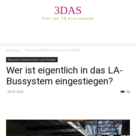
3DAS
Блог про 3Д моделювання
додому
Neueste Nachrichten und Artikel
Neueste Nachrichten und Artikel
Wer ist eigentlich in das LA-
Bussystem eingestiegen?
28.05.2026
12