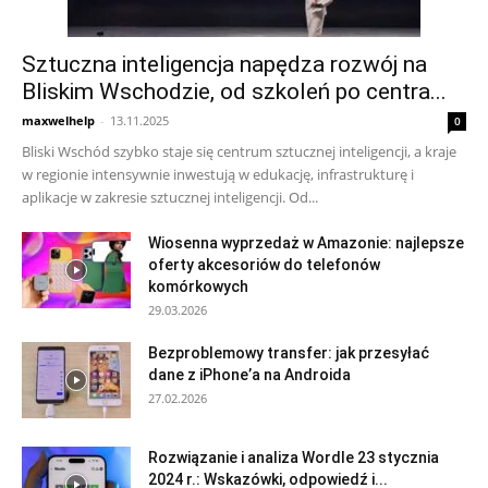
Sztuczna inteligencja napędza rozwój na
Bliskim Wschodzie, od szkoleń po centra...
maxwelhelp
-
13.11.2025
0
Bliski Wschód szybko staje się centrum sztucznej inteligencji, a kraje
w regionie intensywnie inwestują w edukację, infrastrukturę i
aplikacje w zakresie sztucznej inteligencji. Od...
Wiosenna wyprzedaż w Amazonie: najlepsze
oferty akcesoriów do telefonów
komórkowych
29.03.2026
Bezproblemowy transfer: jak przesyłać
dane z iPhone’a na Androida
27.02.2026
Rozwiązanie i analiza Wordle 23 stycznia
2024 r.: Wskazówki, odpowiedź i...