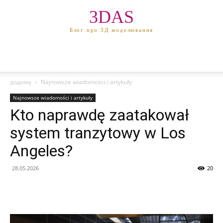
3DAS
Блог про 3Д моделювання
додому
Najnowsze wiadomości i artykuły
Najnowsze wiadomości i artykuły
Kto naprawdę zaatakował
system tranzytowy w Los
Angeles?
28.05.2026
20