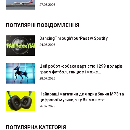
27.05.2026
ПОПУЛЯРНІ ПОВІДОМЛЕННЯ
DancingThroughYourPast w Spotify
24.05.2026
Цей робот-собака вартістю 1299 доларів
грає у футбол, танцює і може...
28.07.2025
Найкращі магазини для придбання MP3 та
цифрової музики, яку Ви можете...
26.07.2025
ПОПУЛЯРНА КАТЕГОРІЯ