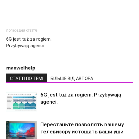
попередня стаття
6G jest tuż za rogiem.
Przybywają agenci.
maxwelhelp
СТАТТІ ПО ТЕМІ
БІЛЬШЕ ВІД АВТОРА
6G jest tuż za rogiem. Przybywają
agenci.
Перестаньте позволять вашему
телевизору истощать ваши уши