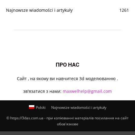
Najnowsze wiadomości i artykuły
1261
ПРО НАС
Cайт , на якому ви навчитеся 3d моделюванню .
зв'язатися з нами:
maxwelhelp@gmail.com
Polski
Najnowsze wiadomości i artykuły
© https://3das.com.ua - при копіюванні матеріалів посилання на сайт
обов'язкове