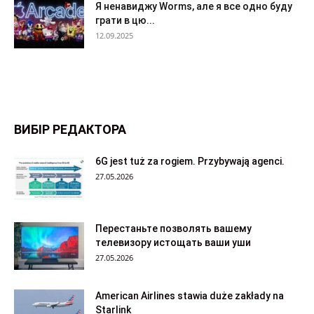
Я ненавиджу Worms, але я все одно буду
грати в цю...
12.09.2025
ВИБІР РЕДАКТОРА
6G jest tuż za rogiem. Przybywają agenci.
27.05.2026
Перестаньте позволять вашему
телевизору истощать ваши уши
27.05.2026
American Airlines stawia duże zakłady na
Starlink