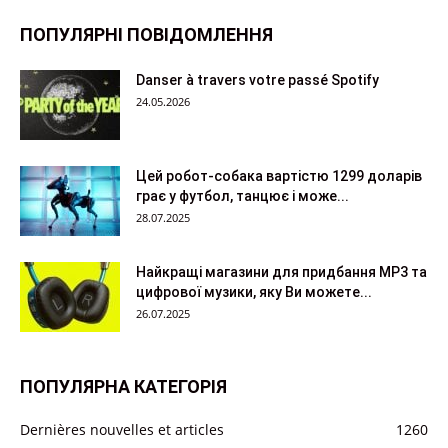
ПОПУЛЯРНІ ПОВІДОМЛЕННЯ
Danser à travers votre passé Spotify
24.05.2026
Цей робот-собака вартістю 1299 доларів
грає у футбол, танцює і може...
28.07.2025
Найкращі магазини для придбання MP3 та
цифрової музики, яку Ви можете...
26.07.2025
ПОПУЛЯРНА КАТЕГОРІЯ
Dernières nouvelles et articles
1260