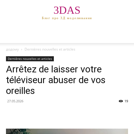
3DAS
Блог про 3Д моделювання
додому
Dernières nouvelles et articles
Dernières nouvelles et articles
Arrêtez de laisser votre
téléviseur abuser de vos
oreilles
27.05.2026
19