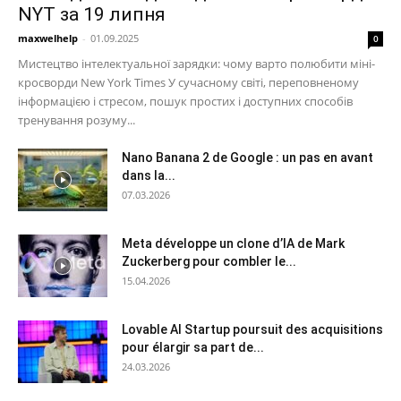
NYT за 19 липня
maxwelhelp
-
01.09.2025
0
Мистецтво інтелектуальної зарядки: чому варто полюбити міні-
кросворди New York Times У сучасному світі, переповненому
інформацією і стресом, пошук простих і доступних способів
тренування розуму...
Nano Banana 2 de Google : un pas en avant
dans la...
07.03.2026
Meta développe un clone d’IA de Mark
Zuckerberg pour combler le...
15.04.2026
Lovable AI Startup poursuit des acquisitions
pour élargir sa part de...
24.03.2026