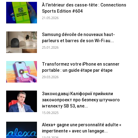
À l’intérieur des casse-tête : Connections
Sports Edition #604
21.05.2026
Samsung dévoile de nouveaux haut-
parleurs et barres de son Wi-Fi au...
25.01.2026
Transformez votre iPhone en scanner
portable : un guide étape par étape
29.03.2026
Законодавці Каліфорнії прийняли
законопроект про безпеку штучного
інтелекту SB 53, але...
15.09.2025
Alexa+ gagne une personnalité adulte «
impertinente » avec un langage...
13.03.2026