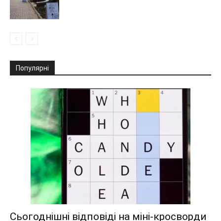
Популярні
Сьогоднішні відповіді на міні-кросворди