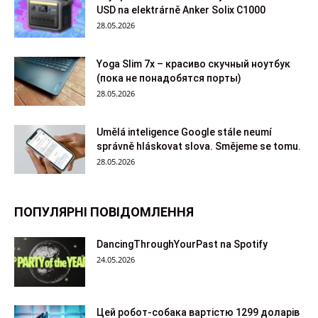
USD na elektrárně Anker Solix C1000
28.05.2026
Yoga Slim 7x – красиво скучный ноутбук
(пока не понадобятся порты)
28.05.2026
Umělá inteligence Google stále neumí
správně hláskovat slova. Smějeme se tomu.
28.05.2026
ПОПУЛЯРНІ ПОВІДОМЛЕННЯ
DancingThroughYourPast na Spotify
24.05.2026
Цей робот-собака вартістю 1299 доларів