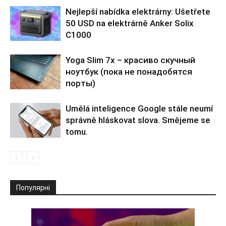
Nejlepší nabídka elektrárny: Ušetřete
50 USD na elektrárně Anker Solix
C1000
Yoga Slim 7x – красиво скучный
ноутбук (пока не понадобятся
порты)
Umělá inteligence Google stále neumí
správně hláskovat slova. Smějeme se
tomu.
Популярні