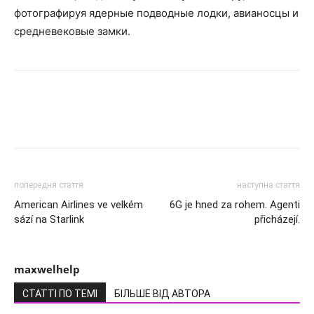
фотографируя ядерные подводные лодки, авианосцы и
средневековые замки.
попередня стаття
наступна стаття
American Airlines ve velkém
6G je hned za rohem. Agenti
sází na Starlink
přicházejí.
maxwelhelp
СТАТТІ ПО ТЕМІ
БІЛЬШЕ ВІД АВТОРА