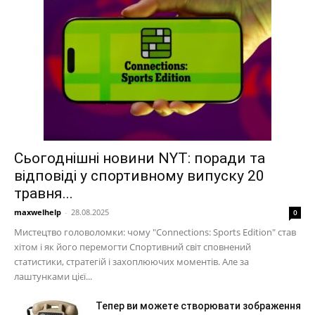
Сьогоднішні новини NYT: поради та
відповіді у спортивному випуску 20
травня...
maxwelhelp
-
28.08.2025
0
Мистецтво головоломки: чому "Connections: Sports Edition" став
хітом і як його перемогти Спортивний світ сповнений
статистики, стратегій і захоплюючих моментів. Але за
лаштунками цієї...
Тепер ви можете створювати зображення