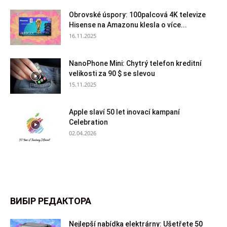
Obrovské úspory: 100palcová 4K televize
Hisense na Amazonu klesla o více...
16.11.2025
NanoPhone Mini: Chytrý telefon kreditní
velikosti za 90 $ se slevou
15.11.2025
Apple slaví 50 let inovací kampaní
Celebration
02.04.2026
ВИБІР РЕДАКТОРА
Nejlepší nabídka elektrárny: Ušetřete 50