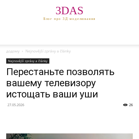
3DAS
Блог про 3Д моделювання
додому
Nejnovější zprávy a články
Nejnovější zprávy a články
Перестаньте позволять
вашему телевизору
истощать ваши уши
27.05.2026
26