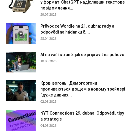
у форматі ChatGPT, надіславши текстове
повідомлення...
29.07.2025
Průvodce Wordle na 21. dubna: rady a
odpovědi na hádanku č....
28.04.2026
AI na vaší straně: jak se připravit na pohovor
18.05.2026
Кров, вогонь і Демогоргони
проливаються дощем в новому трейлері
“дуже дивних...
02.08.2025
NYT Connections 29. dubna: Odpovědi, tipy
a strategie
04.05.2026