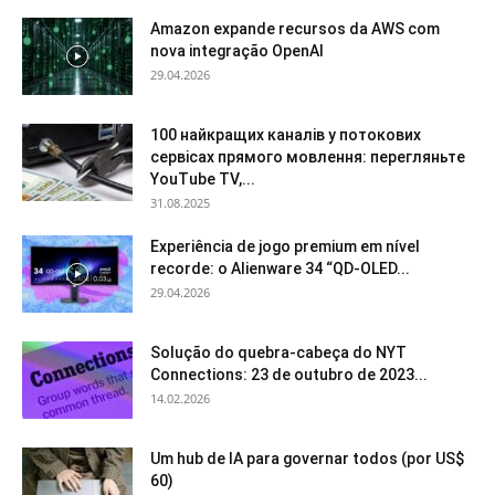
Amazon expande recursos da AWS com
nova integração OpenAI
29.04.2026
100 найкращих каналів у потокових
сервісах прямого мовлення: перегляньте
YouTube TV,...
31.08.2025
Experiência de jogo premium em nível
recorde: o Alienware 34 “QD-OLED...
29.04.2026
Solução do quebra-cabeça do NYT
Connections: 23 de outubro de 2023...
14.02.2026
Um hub de IA para governar todos (por US$
60)