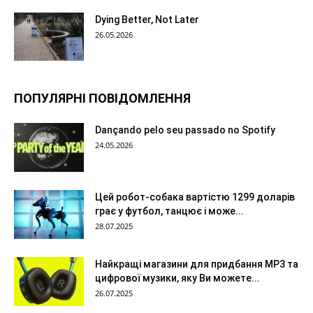
Dying Better, Not Later
26.05.2026
ПОПУЛЯРНІ ПОВІДОМЛЕННЯ
Dançando pelo seu passado no Spotify
24.05.2026
Цей робот-собака вартістю 1299 доларів
грає у футбол, танцює і може...
28.07.2025
Найкращі магазини для придбання MP3 та
цифрової музики, яку Ви можете...
26.07.2025