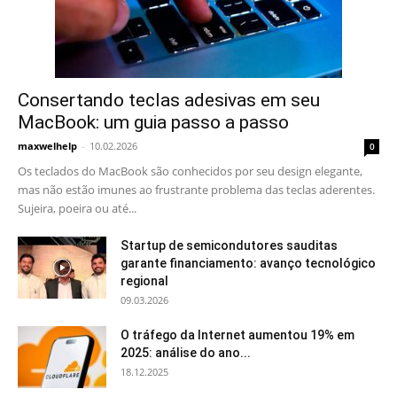
Consertando teclas adesivas em seu
MacBook: um guia passo a passo
maxwelhelp
-
10.02.2026
0
Os teclados do MacBook são conhecidos por seu design elegante,
mas não estão imunes ao frustrante problema das teclas aderentes.
Sujeira, poeira ou até...
Startup de semicondutores sauditas
garante financiamento: avanço tecnológico
regional
09.03.2026
O tráfego da Internet aumentou 19% em
2025: análise do ano...
18.12.2025