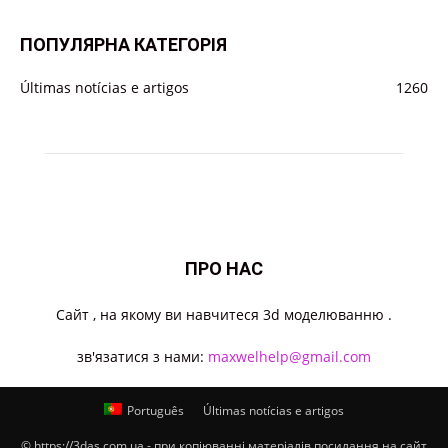
ПОПУЛЯРНА КАТЕГОРІЯ
Últimas notícias e artigos
1260
ПРО НАС
Cайт , на якому ви навчитеся 3d моделюванню .
зв'язатися з нами:
maxwelhelp@gmail.com
Português
Últimas notícias e artigos
© https://3das.com.ua - при копіюванні матеріалів посилання на сайт