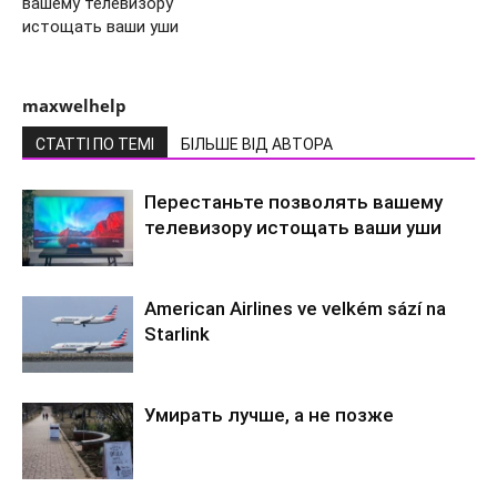
вашему телевизору
истощать ваши уши
maxwelhelp
СТАТТІ ПО ТЕМІ
БІЛЬШЕ ВІД АВТОРА
Перестаньте позволять вашему
телевизору истощать ваши уши
American Airlines ve velkém sází na
Starlink
Умирать лучше, а не позже