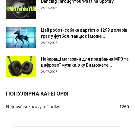
DancingThroughYourPast na Spotify
24.05.2026
Цей робот-собака вартістю 1299 доларів
грає у футбол, танцює і може...
28.07.2025
Найкращі магазини для придбання MP3 та
цифрової музики, яку Ви можете...
26.07.2025
ПОПУЛЯРНА КАТЕГОРІЯ
Nejnovější zprávy a články
1260