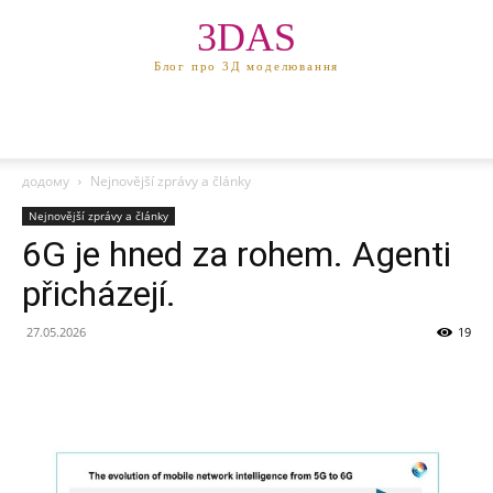
3DAS
Блог про 3Д моделювання
додому
Nejnovější zprávy a články
Nejnovější zprávy a články
6G je hned za rohem. Agenti
přicházejí.
27.05.2026
19