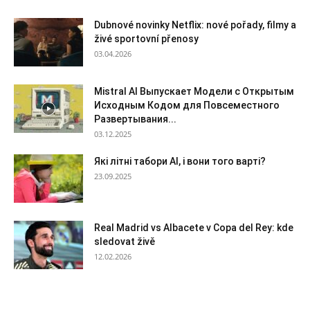
Dubnové novinky Netflix: nové pořady, filmy a
živé sportovní přenosy
03.04.2026
Mistral AI Выпускает Модели с Открытым
Исходным Кодом для Повсеместного
Развертывания...
03.12.2025
Які літні табори AI, і вони того варті?
23.09.2025
Real Madrid vs Albacete v Copa del Rey: kde
sledovat živě
12.02.2026