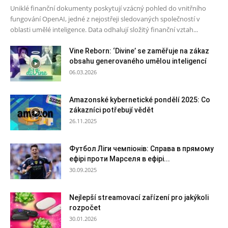
Uniklé finanční dokumenty poskytují vzácný pohled do vnitřního
fungování OpenAI, jedné z nejostřeji sledovaných společností v
oblasti umělé inteligence. Data odhalují složitý finanční vztah...
Vine Reborn: ‘Divine’ se zaměřuje na zákaz
obsahu generovaného umělou inteligencí
06.03.2026
Amazonské kybernetické pondělí 2025: Co
zákazníci potřebují vědět
26.11.2025
Футбол Ліги чемпіонів: Справа в прямому
ефірі проти Марселя в ефірі...
30.09.2025
Nejlepší streamovací zařízení pro jakýkoli
rozpočet
30.01.2026