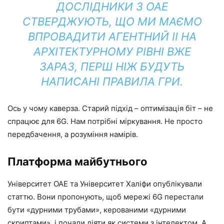
ДОСЛІДНИКИ З ОАЕ
СТВЕРДЖУЮТЬ, ЩО МИ МАЄМО
ВПРОВАДИТИ АГЕНТНИЙ ІІ НА
АРХІТЕКТУРНОМУ РІВНІ ВЖЕ
ЗАРАЗ, ПЕРШ НІЖ БУДУТЬ
НАПИСАНІ ПРАВИЛА ГРИ.
Ось у чому каверза. Старий підхід – оптимізація біт – не
спрацює для 6G. Нам потрібні міркування. Не просто
передбачення, а розуміння намірів.
Платформа майбутнього
Університет ОАЕ та Університет Халіфи опублікували
статтю. Вони пропонують, щоб мережі 6G перестали
бути «дурними трубами», керованими «дурними
скриптами», і почали діяти як системи з інтелектом. А