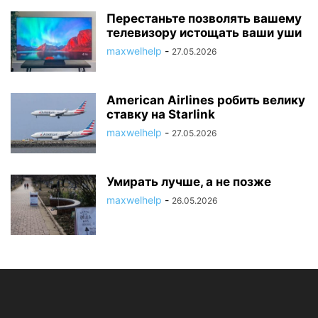
Перестаньте позволять вашему
телевизору истощать ваши уши
maxwelhelp
-
27.05.2026
American Airlines робить велику
ставку на Starlink
maxwelhelp
-
27.05.2026
Умирать лучше, а не позже
maxwelhelp
-
26.05.2026