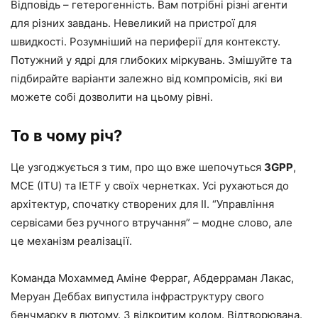
Відповідь – гетерогенність. Вам потрібні різні агенти
для різних завдань. Невеликий на пристрої для
швидкості. Розумніший на периферії для контексту.
Потужний у ядрі для глибоких міркувань. Змішуйте та
підбирайте варіанти залежно від компромісів, які ви
можете собі дозволити на цьому рівні.
То в чому річ?
Це узгоджується з тим, про що вже шепочуться
3GPP
,
МСЕ (ITU) та IETF у своїх чернетках. Усі рухаються до
архітектур, спочатку створених для ІІ. “Управління
сервісами без ручного втручання” – модне слово, але
це механізм реалізації.
Команда Мохаммед Аміне Ферраг, Абдерраман Лакас,
Меруан Деббах випустила інфраструктуру свого
бенчмарку в лютому. З відкритим кодом. Відтворювана.