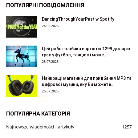
ПОПУЛЯРНІ ПОВІДОМЛЕННЯ
DancingThroughYourPast w Spotify
24.05.2026
Цей робот-собака вартістю 1299 доларів
грає у футбол, танцює і може...
28.07.2025
Найкращі магазини для придбання MP3 та
цифрової музики, яку Ви можете...
26.07.2025
ПОПУЛЯРНА КАТЕГОРІЯ
Najnowsze wiadomości i artykuły
1257