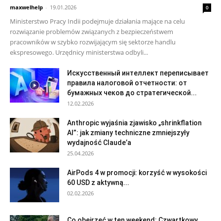
maxwelhelp
-
19.01.2026
0
Ministerstwo Pracy Indii podejmuje działania mające na celu
rozwiązanie problemów związanych z bezpieczeństwem
pracowników w szybko rozwijającym się sektorze handlu
ekspresowego. Urzędnicy ministerstwa odbyli...
Искусственный интеллект переписывает
правила налоговой отчетности: от
бумажных чеков до стратегической...
12.02.2026
Anthropic wyjaśnia zjawisko „shrinkflation
AI”: jak zmiany techniczne zmniejszyły
wydajność Claude’a
25.04.2026
AirPods 4 w promocji: korzyść w wysokości
60 USD z aktywną...
02.02.2026
Co obejrzeć w ten weekend: Czwartkowy