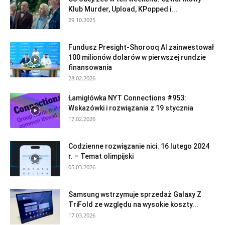
Klub Murder, Upload, KPopped i...
29.10.2025
Fundusz Presight-Shorooq AI zainwestował
100 milionów dolarów w pierwszej rundzie
finansowania
28.02.2026
Łamigłówka NYT Connections #953:
Wskazówki i rozwiązania z 19 stycznia
17.02.2026
Codzienne rozwiązanie nici: 16 lutego 2024
r. – Temat olimpijski
05.03.2026
Samsung wstrzymuje sprzedaż Galaxy Z
TriFold ze względu na wysokie koszty...
17.03.2026