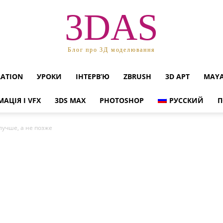
3DAS
Блог про 3Д моделювання
RATION
УРОКИ
ІНТЕРВ’Ю
ZBRUSH
3D АРТ
MAY
МАЦІЯ І VFX
3DS MAX
PHOTOSHOP
РУССКИЙ
П
лучше, а не позже