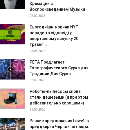
Кремации с
Воспроизведением Музыки
27.02.2026
Сьогоднішні новини NYT:
поради та відповіді у
спортивному випуску 20
травня...
28.08.2025
PETA Предлагает
Голографического Сурка для
Традиции Дня Сурка
03.03.2026
Роботы-пылесосы снова
стали дешевыми (и при этом
действительно хорошими)
21.05.2026
Ранние предложения Lowe’s в
преддверии Черной пятницы: