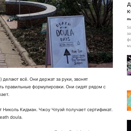
д
к
ma
So
з
ф
ма
делают всё. Они держат за руки, звонят
ть правильные формулировки. Они сидят рядом с
ает.
ет Николь Кидман. Чжоу Члуэй получает сертификат.
ath doula.