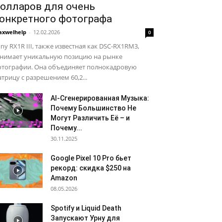
олларов для очень
онкретного фотографа
xwelhelp
-
12.02.2026
0
ny RX1R III, также известная как DSC-RX1RM3,
анимает уникальную позицию на рынке
отографии. Она объединяет полнокадровую
трицу с разрешением 60,2...
AI-Сгенерированная Музыка:
Почему Большинство Не
Могут Различить Её – и
Почему...
30.11.2025
Google Pixel 10 Pro бьет
рекорд: скидка $250 на
Amazon
08.05.2026
Spotify и Liquid Death
Запускают Урну для