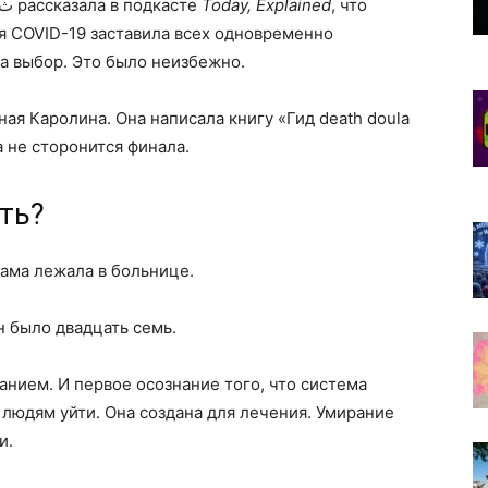
Слава соответствует ажиотажу. Анна Норث рассказала в подкасте
Today, Explained
, что
ия COVID-19 заставила всех одновременно
на выбор. Это было неизбежно.
ая Каролина. Она написала книгу «Гид death doula
 не сторонится финала.
ть?
мама лежала в больнице.
н было двадцать семь.
анием. И первое осознание того, что система
людям уйти. Она создана для лечения. Умирание
и.