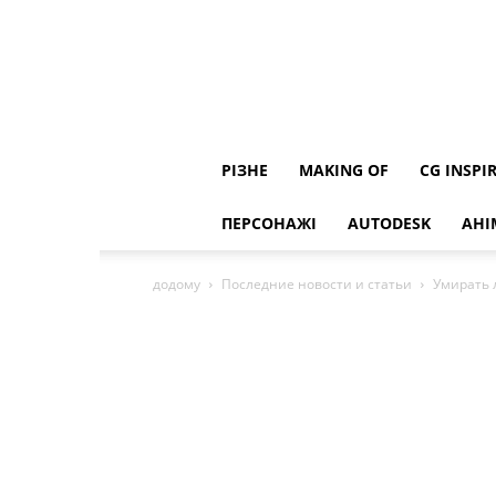
РІЗНЕ
MAKING OF
CG INSPI
ПЕРСОНАЖІ
AUTODESK
АНІ
додому
Последние новости и статьи
Умирать 