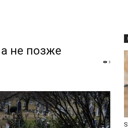
 а не позже
3
S