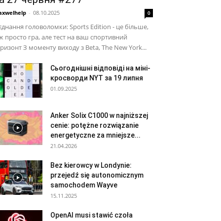
xwelhelp
-
08.10.2025
0
єднання головоломки: Sports Edition - це більше,
ж просто гра, але тест на ваш спортивний
ризонт З моменту виходу з Beta, The New York...
Сьогоднішні відповіді на міні-
кросворди NYT за 19 липня
01.09.2025
Anker Solix C1000 w najniższej
cenie: potężne rozwiązanie
energetyczne za mniejsze...
21.04.2026
Bez kierowcy w Londynie:
przejedź się autonomicznym
samochodem Wayve
15.11.2025
OpenAI musi stawić czoła