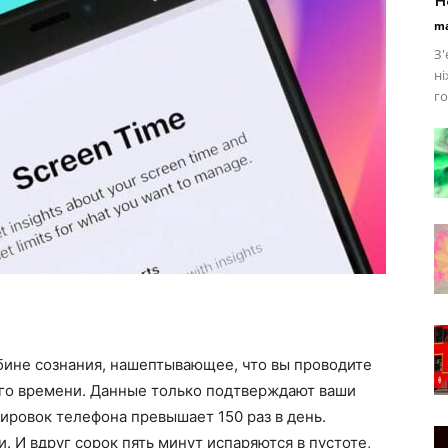
ma
З'
ні
го
бине сознания, нашептывающее, что вы проводите
го времени. Данные только подтверждают ваши
ировок телефона превышает 150 раз в день.
. И вдруг сорок пять минут испаряются в пустоте,