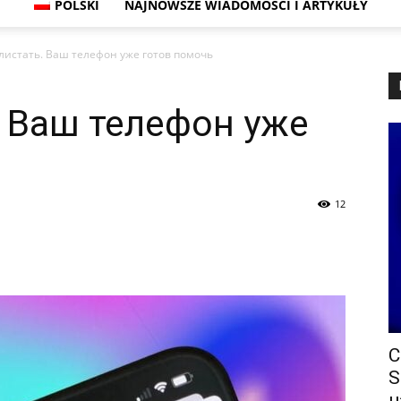
POLSKI
NAJNOWSZE WIADOMOŚCI I ARTYKUŁY
листать. Ваш телефон уже готов помочь
. Ваш телефон уже
12
С
S
н