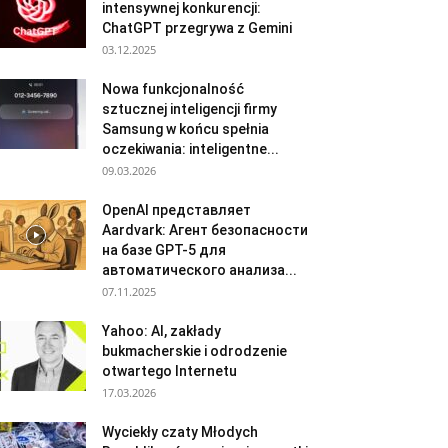
intensywnej konkurencji:
ChatGPT przegrywa z Gemini
03.12.2025
Nowa funkcjonalność
sztucznej inteligencji firmy
Samsung w końcu spełnia
oczekiwania: inteligentne...
09.03.2026
OpenAI представляет
Aardvark: Агент безопасности
на базе GPT-5 для
автоматического анализа...
07.11.2025
Yahoo: AI, zakłady
bukmacherskie i odrodzenie
otwartego Internetu
17.03.2026
Wyciekły czaty Młodych