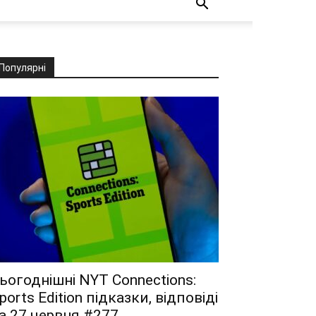
Популярні
ьогоднішні NYT Connections:
ports Edition підказки, відповіді
а 27 червня #277