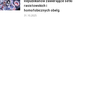
Republikanów zawierające setki
rasistowskich i
homofobicznych obelg.
31.10.2025