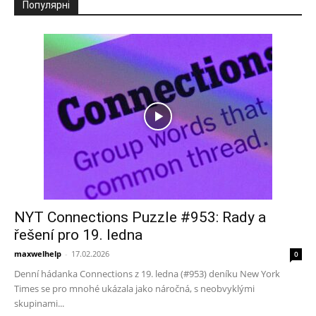
Популярні
NYT Connections Puzzle #953: Rady a
řešení pro 19. ledna
maxwelhelp
-
17.02.2026
0
Denní hádanka Connections z 19. ledna (#953) deníku New York
Times se pro mnohé ukázala jako náročná, s neobvyklými
skupinami...