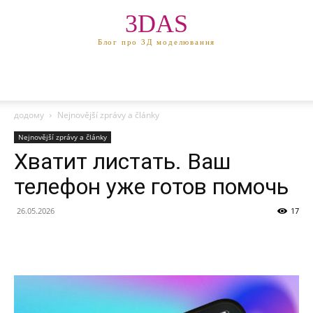
3DAS
Блог про 3Д моделювання
додому
Nejnovější zprávy a články
Nejnovější zprávy a články
Хватит листать. Ваш
телефон уже готов помочь
26.05.2026
17