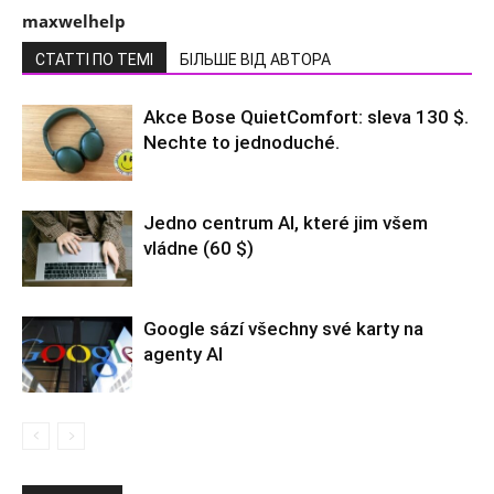
maxwelhelp
СТАТТІ ПО ТЕМІ
БІЛЬШЕ ВІД АВТОРА
Akce Bose QuietComfort: sleva 130 $.
Nechte to jednoduché.
Jedno centrum AI, které jim všem
vládne (60 $)
Google sází všechny své karty na
agenty AI