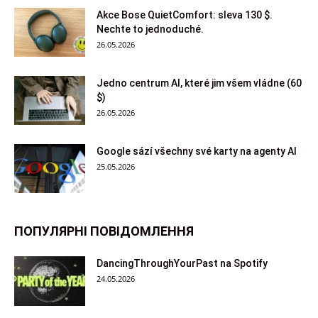
Akce Bose QuietComfort: sleva 130 $.
Nechte to jednoduché.
26.05.2026
Jedno centrum AI, které jim všem vládne (60
$)
26.05.2026
Google sází všechny své karty na agenty AI
25.05.2026
ПОПУЛЯРНІ ПОВІДОМЛЕННЯ
DancingThroughYourPast na Spotify
24.05.2026