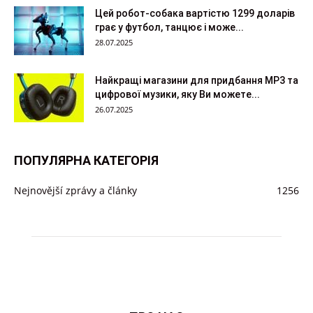
Цей робот-собака вартістю 1299 доларів
грає у футбол, танцює і може...
28.07.2025
Найкращі магазини для придбання MP3 та
цифрової музики, яку Ви можете...
26.07.2025
ПОПУЛЯРНА КАТЕГОРІЯ
Nejnovější zprávy a články
1256