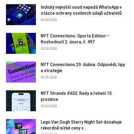
Indický nejvyšší soud napadá WhatsApp v
otázce ochrany osobních údajů uživatelů
04.02.2026
NYT Connections: Sports Edition –
Rozhodnutí 2. února, č. 497
25.02.2026
NYT Connections 29. dubna: Odpovědi, tipy
a strategie
04.05.2026
NYT Strands #652: Rady a řešení 15.
prosince
25.02.2026
Lego Van Gogh Starry Night Set dosahuje
rekordně nízké ceny v...