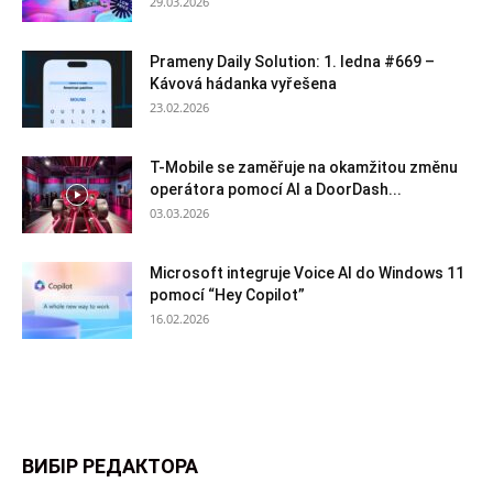
29.03.2026
Prameny Daily Solution: 1. ledna #669 –
Kávová hádanka vyřešena
23.02.2026
T-Mobile se zaměřuje na okamžitou změnu
operátora pomocí AI a DoorDash...
03.03.2026
Microsoft integruje Voice AI do Windows 11
pomocí “Hey Copilot”
16.02.2026
ВИБІР РЕДАКТОРА