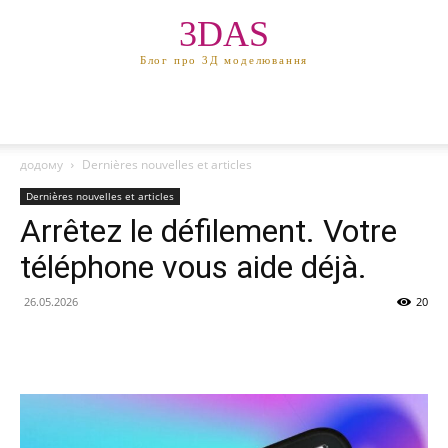
3DAS
Блог про 3Д моделювання
додому
Dernières nouvelles et articles
Dernières nouvelles et articles
Arrêtez le défilement. Votre
téléphone vous aide déjà.
26.05.2026
20