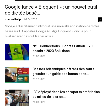
Google lance « Eloquent » : un nouvel outil
de dictée basé...
maxwelhelp
-
09.04.2026
0
Google a discrètement introduit une nouvelle application de dictée
basée sur l'IA appelée Google AI Edge Eloquent. Conçue pour
rivaliser avec des outils spécialisés...
NYT Connections : Sports Edition – 20
octobre 2023 Solutions
23.02.2026
Casinos britanniques offrant des tours
gratuits : un guide des bonus sans...
21.12.2025
ICE déployé dans les aéroports américains
au milieu de la crise...
24.03.2026