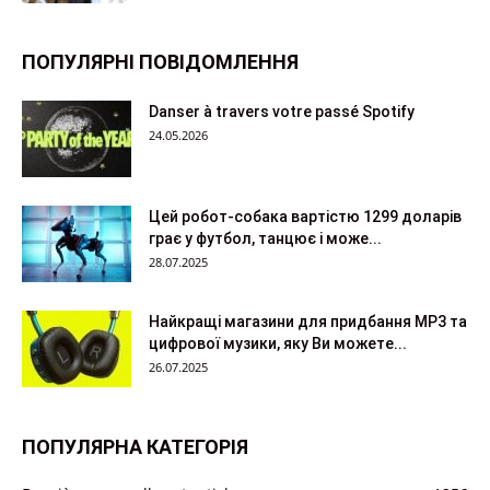
ПОПУЛЯРНІ ПОВІДОМЛЕННЯ
Danser à travers votre passé Spotify
24.05.2026
Цей робот-собака вартістю 1299 доларів
грає у футбол, танцює і може...
28.07.2025
Найкращі магазини для придбання MP3 та
цифрової музики, яку Ви можете...
26.07.2025
ПОПУЛЯРНА КАТЕГОРІЯ