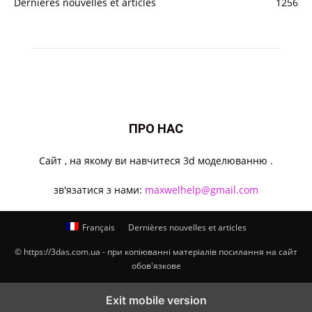
Dernières nouvelles et articles
1256
ПРО НАС
Cайт , на якому ви навчитеся 3d моделюванню .
зв'язатися з нами:
maxwelhelp@gmail.com
Français
Dernières nouvelles et articles
© https://3das.com.ua - при копіюванні матеріалів посилання на сайт
обов'язкове
Exit mobile version