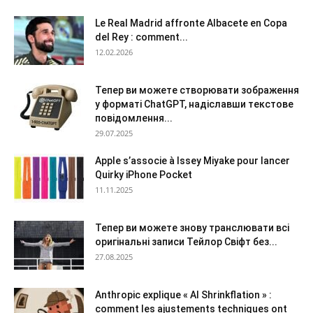
Le Real Madrid affronte Albacete en Copa
del Rey : comment...
12.02.2026
Тепер ви можете створювати зображення
у форматі ChatGPT, надіславши текстове
повідомлення...
29.07.2025
Apple s’associe à Issey Miyake pour lancer
Quirky iPhone Pocket
11.11.2025
Тепер ви можете знову транслювати всі
оригінальні записи Тейлор Свіфт без...
27.08.2025
Anthropic explique « AI Shrinkflation » :
comment les ajustements techniques ont