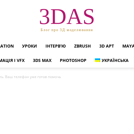
3DAS
Блог про 3Д моделювання
RATION
УРОКИ
ІНТЕРВ’Ю
ZBRUSH
3D АРТ
MAY
МАЦІЯ І VFX
3DS MAX
PHOTOSHOP
УКРАЇНСЬКА
ть. Ваш телефон уже готов помочь