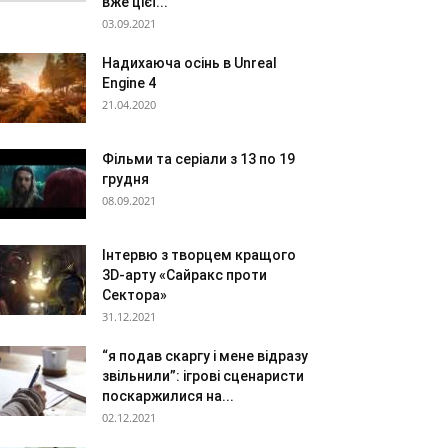
вже цієї...
03.09.2021
Надихаюча осінь в Unreal
Engine 4
21.04.2020
Фільми та серіали з 13 по 19
грудня
08.09.2021
Інтервю з творцем кращого
3D-арту «Сайракс проти
Сектора»
31.12.2021
“я подав скаргу і мене відразу
звільнили”: ігрові сценаристи
поскаржилися на...
02.12.2021