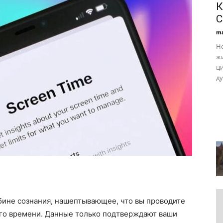
К
С
ma
Не
жи
ци
ду
бине сознания, нашептывающее, что вы проводите
го времени. Данные только подтверждают ваши