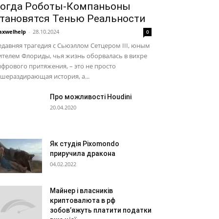
огда Роботы-Компаньоны
тановятся Тенью Реальности
xwelhelp
-
28.10.2024
0
давняя трагедия с Сьюэллом Сетцером III, юным
телем Флориды, чья жизнь оборвалась в вихре
фрового притяжения, – это не просто
шераздирающая история, а...
Про можливості Houdini
20.04.2020
Як студія Pixomondo
приручила дракона
04.02.2022
Майнер і власників
криптовалюта в рф
зобов’яжуть платити податки