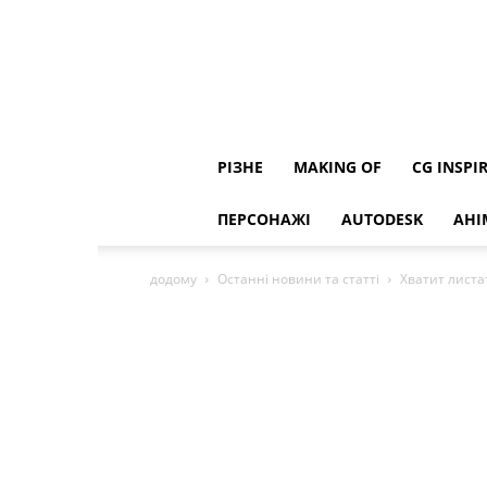
РІЗНЕ
MAKING OF
CG INSPI
ПЕРСОНАЖІ
AUTODESK
АНІ
додому
Останні новини та статті
Хватит листа