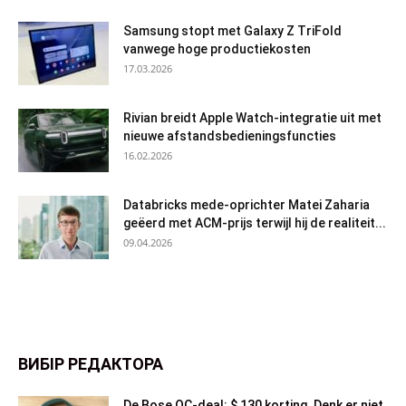
Samsung stopt met Galaxy Z TriFold
vanwege hoge productiekosten
17.03.2026
Rivian breidt Apple Watch-integratie uit met
nieuwe afstandsbedieningsfuncties
16.02.2026
Databricks mede-oprichter Matei Zaharia
geëerd met ACM-prijs terwijl hij de realiteit...
09.04.2026
ВИБІР РЕДАКТОРА
De Bose QC-deal: $ 130 korting. Denk er niet