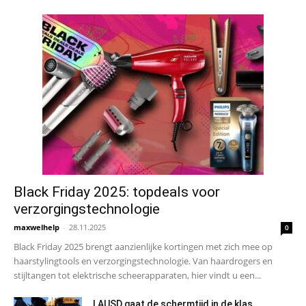
Black Friday 2025: topdeals voor
verzorgingstechnologie
maxwelhelp
-
28.11.2025
0
Black Friday 2025 brengt aanzienlijke kortingen met zich mee op
haarstylingtools en verzorgingstechnologie. Van haardrogers en
stijltangen tot elektrische scheerapparaten, hier vindt u een...
LAUSD gaat de schermtijd in de klas