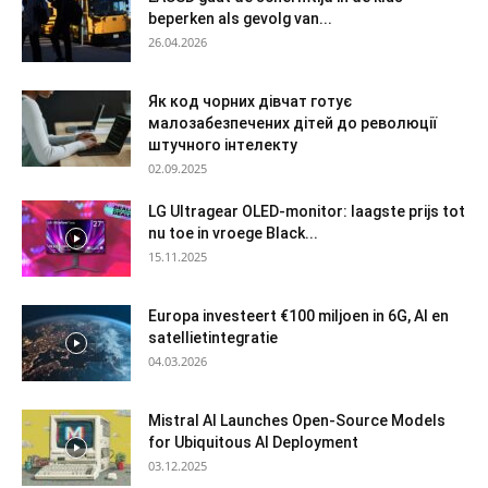
beperken als gevolg van...
26.04.2026
Як код чорних дівчат готує
малозабезпечених дітей до революції
штучного інтелекту
02.09.2025
LG Ultragear OLED-monitor: laagste prijs tot
nu toe in vroege Black...
15.11.2025
Europa investeert €100 miljoen in 6G, AI en
satellietintegratie
04.03.2026
Mistral AI Launches Open-Source Models
for Ubiquitous AI Deployment
03.12.2025