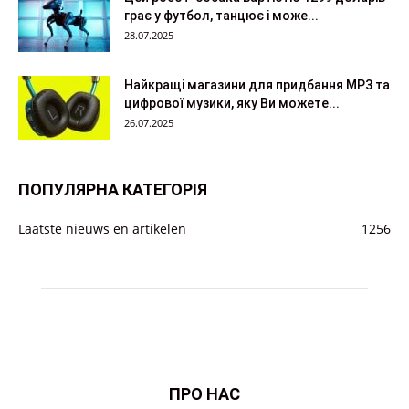
грає у футбол, танцює і може...
28.07.2025
Найкращі магазини для придбання MP3 та
цифрової музики, яку Ви можете...
26.07.2025
ПОПУЛЯРНА КАТЕГОРІЯ
Laatste nieuws en artikelen
1256
ПРО НАС