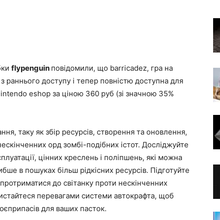
бки
flypenguin
повідомили, що barricadez, гра на
 з раннього доступу і тепер повністю доступна для
 nintendo eshop за ціною 360 руб (зі значною 35%
ння, таку як збір ресурсів, створення та оновлення,
нескінченних орд зомбі-подібних істот. Досліджуйте
сплуатації, цінних креслень і поліпшень, які можна
бше в пошуках більш рідкісних ресурсів. Підготуйте
 протриматися до світанку проти нескінченних
ристайтеся перевагами системи автокрафта, щоб
оєприпасів для ваших пасток.