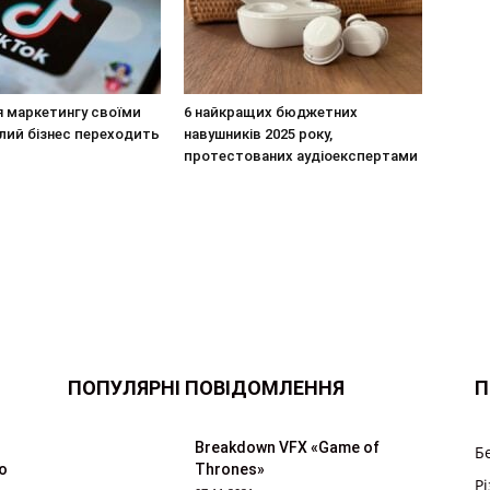
я маркетингу своїми
6 найкращих бюджетних
лий бізнес переходить
навушників 2025 року,
протестованих аудіоекспертами
ПОПУЛЯРНІ ПОВІДОМЛЕННЯ
П
Breakdown VFX «Game of
Б
ю
Thrones»
Р