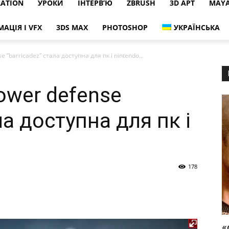
RATION
УРОКИ
ІНТЕРВ’Ю
ZBRUSH
3D АРТ
MAY
МАЦІЯ І VFX
3DS MAX
PHOTOSHOP
УКРАЇНСЬКА
e “barricadez” стала доступна для пк і nintendo...
tower defense
ла доступна для пк і
178
«