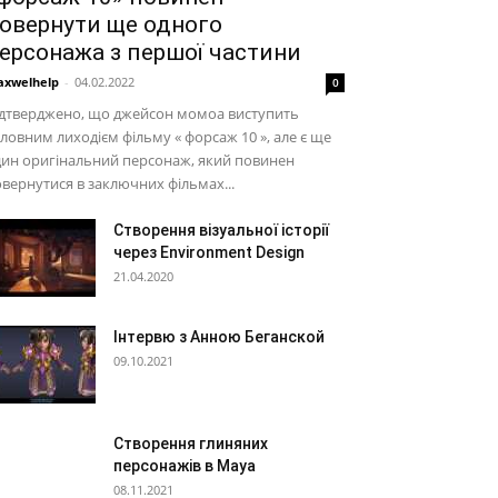
овернути ще одного
ерсонажа з першої частини
xwelhelp
-
04.02.2022
0
ідтверджено, що джейсон момоа виступить
ловним лиходієм фільму « форсаж 10 », але є ще
ин оригінальний персонаж, який повинен
вернутися в заключних фільмах...
Створення візуальної історії
через Environment Design
21.04.2020
Інтервю з Анною Беганской
09.10.2021
Створення глиняних
персонажів в Maya
08.11.2021