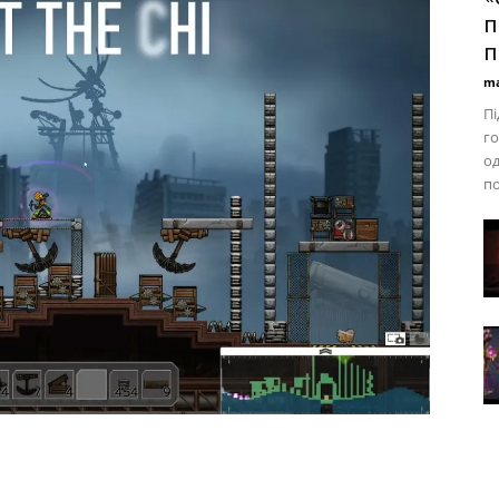
п
п
ma
П
го
од
по