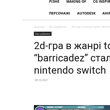
РІЗНЕ
MAKING OF
CG INSPI
ПЕРСОНАЖІ
AUTODESK
АНІ
додому
Без рубрики
2d-гра в жанрі tower defens
Без рубрики
2d-гра в жанрі 
“barricadez” ста
nintendo switch
09.10.2021