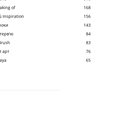
aking of
168
 Inspiration
156
роки
143
нтерв'ю
84
Brush
83
D арт
76
aya
65