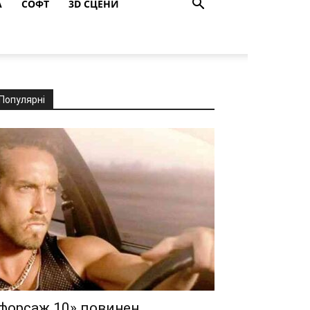
A
СОФТ
3D СЦЕНИ
Популярні
форсаж 10» повинен