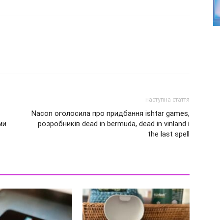
наступна стаття
Nacon оголосила про придбання ishtar games,
ми
розробників dead in bermuda, dead in vinland і
the last spell