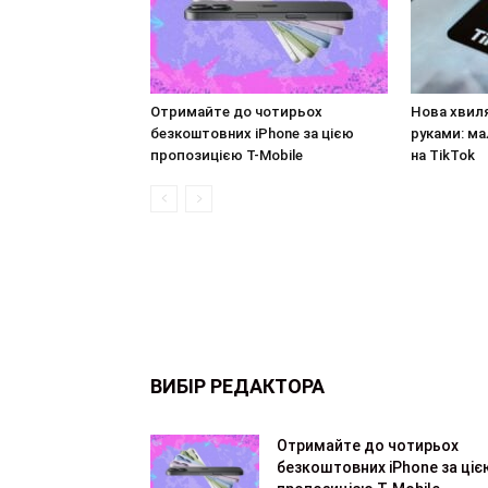
Отримайте до чотирьох
Нова хвил
безкоштовних iPhone за цією
руками: ма
пропозицією T-Mobile
на TikTok
ВИБІР РЕДАКТОРА
Отримайте до чотирьох
безкоштовних iPhone за ціє