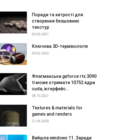
Поради та хитрості для
створення безшовних
текстур
03.09.2021
Ключова 3D-термінологія
04.02.2022
Флагманська geforce rtx 3090
ti може отримати 10752 ядра
cuda, інтерфейс...
08.10.2021
Textures & materials for
games and renders
21.04.2020
Вийшла windows 11. Заради