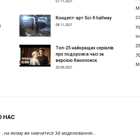
07.11.2021
M
CG
Концепт-арт Sci-fi hallway
08.11.2021
с
У
І
Z
Топ-25 найкращих серіалів
про подорожі в часі за
3
версією Кинопоиск
M
20.09.2021
О НАС
 , на якому ви навчитеся 3d моделюванню .