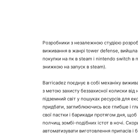
Розробники з незалежною студією розро
виживання в жанрі tower defense, вийшла
покупки на пк в steam і nintendo switch в
знижкою на запуск в steam).
Barricadez поєднує в собі механіку вижива
з метою захисту беззахисної колиски від 
підземний світ у пошуках ресурсів для ек
придбати, заглиблюючись все глибше і гли
свої пастки і барикади протягом дня, щоб
полчищ зомбі-подібних істот в ночі. Ско
автоматизувати виготовлення припасів і б