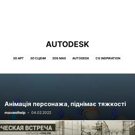
AUTODESK
3D АРТ
3D СЦЕНИ
3DS MAX
AUTODESK
CG INSPIRATION
HOUDINI
IOS
MAKING OF
MARMOSET TOOLBAG
MARVELOUS DESIGNER 6.5
MAYA
MODO
PHOTOSHOP
THE FOUNDRY
ZBRUSH
АНІМАЦІЯ І VFX
БЕЗ РУБРИКИ
ІНТЕРВ'Ю
ІНФОРМАЦІЙНА БЕЗПЕКА
КІНО І СЕРІАЛИ
ОГЛЯДИ
ПЕРСОНАЖІ
РІЗНЕ
СОФТ
УРОКИ
Анімація персонажа, піднімає тяжкості
maxwelhelp
-
04.02.2022