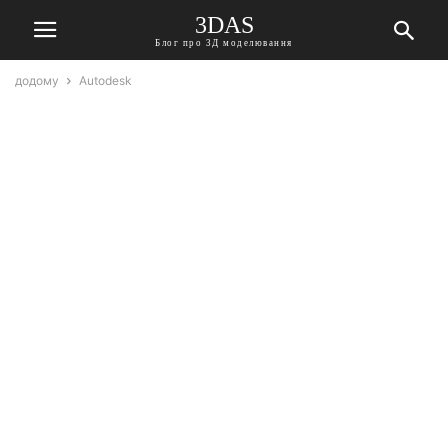
3DAS
Блог про 3Д моделювання
додому
Autodesk