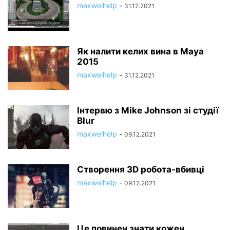
maxwelhelp
-
31.12.2021
Як налити келих вина в Maya
2015
maxwelhelp
-
31.12.2021
Інтервю з Mike Johnson зі студії
Blur
maxwelhelp
-
09.12.2021
Створення 3D робота-вбивці
maxwelhelp
-
09.12.2021
Це повинен знати кожен