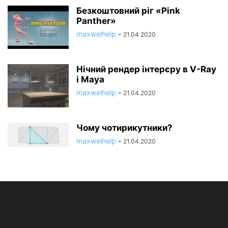
Безкоштовний ріг «Pink
Panther»
maxwelhelp
-
21.04.2020
Нічний рендер інтерєру в V-Ray
і Maya
maxwelhelp
-
21.04.2020
Чому чотирикутники?
maxwelhelp
-
21.04.2020