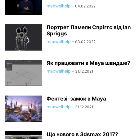
maxwelhelp
-
04.02.2022
Портрет Памели Спріггс від Ian
Spriggs
maxwelhelp
-
03.02.2022
Як працювати в Maya швидше?
maxwelhelp
-
31.12.2021
Фентезі-замок в Maya
maxwelhelp
-
31.12.2021
Що нового в 3dsmax 2017?