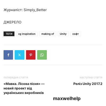
Журналіст: Simply_Better
ДЖЕРЕЛО
ТЕГИ
cg inspiration
making of
Unity
софт
попередня стаття
наступна стаття
«Мавка. Лісова пісня» —
Реліз Unity 2017.2
новий проект від
українських виробників
maxwelhelp