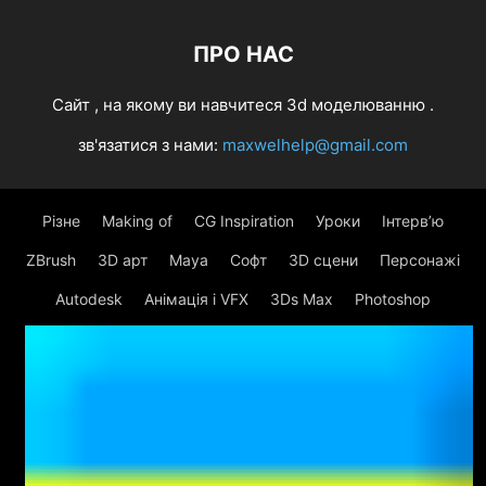
ПРО НАС
Cайт , на якому ви навчитеся 3d моделюванню .
зв'язатися з нами:
maxwelhelp@gmail.com
Різне
Making of
CG Inspiration
Уроки
Інтерв’ю
ZBrush
3D арт
Maya
Софт
3D сцени
Персонажі
Autodesk
Анімація і VFX
3Ds Max
Photoshop