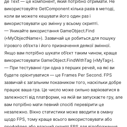
де Text — це компонент, який потрібно отримати. Не
використовуйте GetComponent кілька разів в методі,
коли ви можете кешувати його один раз і
використовувати цю змінну у всьому скрипті.
— Уникайте використання GameObject.Find
(«MyObjectName»). Зазвичай це робиться для пошуку
ігрового об’єкта і його призначення деякої змінної.
Якщо вам потрібно шукати об’єкт таким чином, краще
використовувати GameObject.FindWithTag («MyTag»).
— При тестуванні гри одна з перших речей, на які ви
будете орієнтуватися — це Frames Per Second. FPS
зазвичай є загальним показником того, наскільки добре
працює ваша гра. Це число може сильно варіюватися в
залежності від платформи, на якій ви запускаєте гру, але
вам потрібно мати певний спосіб перевірити це
незалежно. Вікно статистики може вводити в оману
щодо FPS, тому краще всього використовувати або
профайлер або власний скрипт FPS для відображення