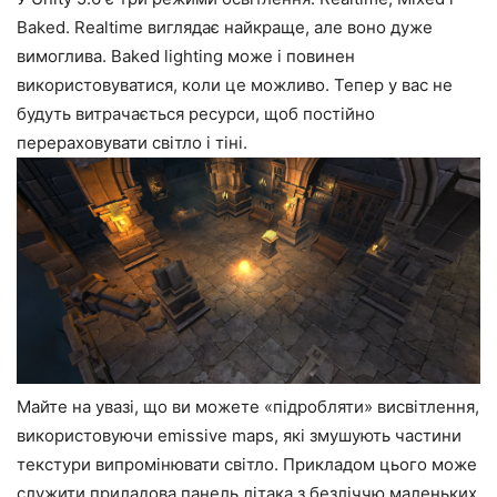
Baked. Realtime виглядає найкраще, але воно дуже
вимоглива. Baked lighting може і повинен
використовуватися, коли це можливо. Тепер у вас не
будуть витрачається ресурси, щоб постійно
перераховувати світло і тіні.
Майте на увазі, що ви можете «підробляти» висвітлення,
використовуючи emissive maps, які змушують частини
текстури випромінювати світло. Прикладом цього може
служити приладова панель літака з безліччю маленьких