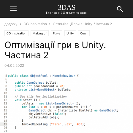
3DAS
Блог про 3Д моделювання
додому
CG Inspiration
Оптимізації гри в Unity. Частина 2
CG Inspiration
Making of
Різне
Unity
Софт
Оптимізації гри в Unity.
Частина 2
04.02.2022