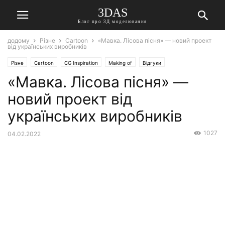
3DAS
Блог про 3Д моделювання
додому
Різне
Cartoon
«Мавка. Лісова пісня» — новий проект
від українських виробників
Різне
Cartoon
CG Inspiration
Making of
Відгуки
«Мавка. Лісова пісня» —
новий проект від
українських виробників
1027
04.02.2022