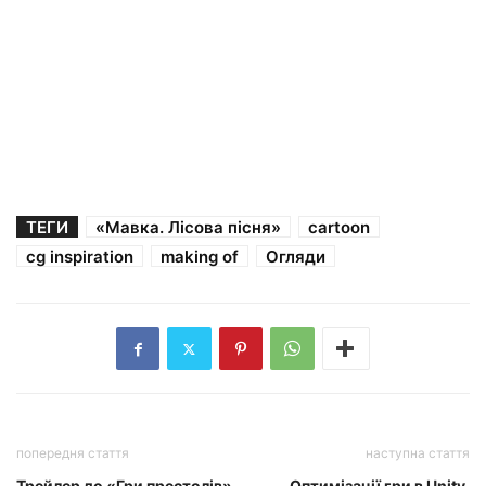
ТЕГИ
«Мавка. Лісова пісня»
cartoon
cg inspiration
making of
Огляди
попередня стаття
наступна стаття
Трейлер до «Гри престолів»
Оптимізації гри в Unity.