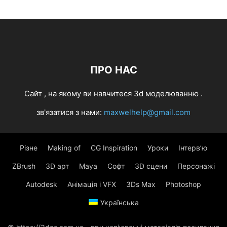
ПРО НАС
Cайт , на якому ви навчитеся 3d моделюванню .
зв'язатися з нами:
maxwelhelp@gmail.com
Різне
Making of
CG Inspiration
Уроки
Інтерв’ю
ZBrush
3D арт
Maya
Софт
3D сцени
Персонажі
Autodesk
Анімація і VFX
3Ds Max
Photoshop
Українська