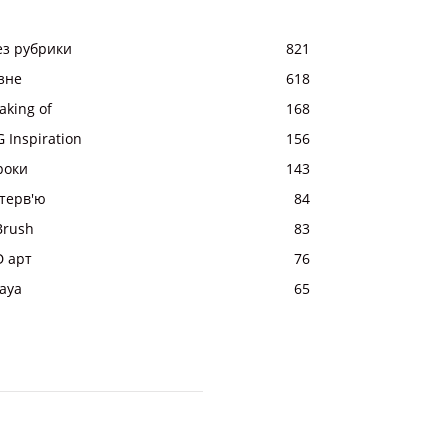
ез рубрики
821
ізне
618
aking of
168
 Inspiration
156
роки
143
нтерв'ю
84
Brush
83
D арт
76
aya
65