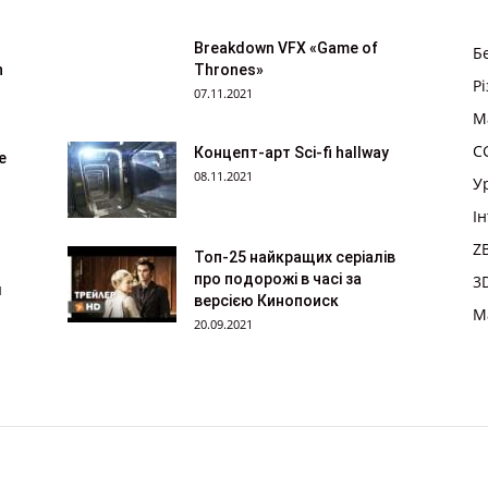
Breakdown VFX «Game of
Б
n
Thrones»
Р
07.11.2021
M
CG
Концепт-арт Sci-fi hallway
е
08.11.2021
У
І
Z
Топ-25 найкращих серіалів
про подорожі в часі за
3
м
версією Кинопоиск
M
20.09.2021