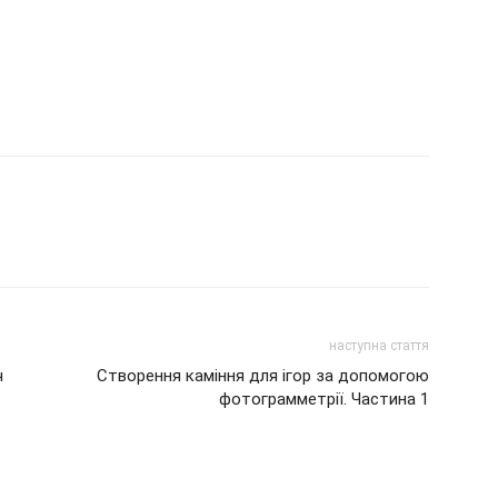
наступна стаття
ч
Створення каміння для ігор за допомогою
фотограмметрії. Частина 1