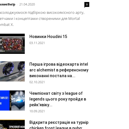
xwelhelp
-
21.04.2020
0
солоджуємося підбіркою високоякісного арту,
етчами і концептами створеними для Mortal
mbat X.
Новинки Houdini 15
03.11.2021
Перша ігрова відеокарта intel
arc alchemist в референсному
виконанні постала на...
02.10.2021
Чемпіонат світу з league of
legends цього року пройде в
рейк’явіку...
10.09.2021
Відкрита реєстрація на турнір
chicken front league в pubg: