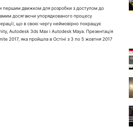
ати першим движком для розробки з доступом до
 самим досягаючи упорядкованого процесу
 ітерації, що в свою чергу неймовірно покращує
nity, Autodesk 3ds Max і Autodesk Maya. Презентація
ite 2017, яка пройшла в Остіні з 3 по 5 жовтня 2017