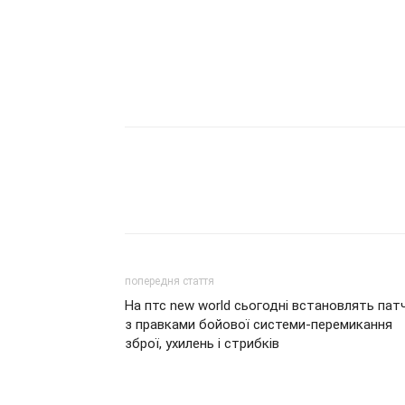
попередня стаття
На птс new world сьогодні встановлять пат
з правками бойової системи-перемикання
зброї, ухилень і стрибків