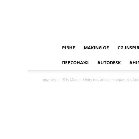
РІЗНЕ
MAKING OF
CG INSPI
ПЕРСОНАЖІ
AUTODESK
АНІ
додому
3Ds Max
Unity починає співпрацю з Aut