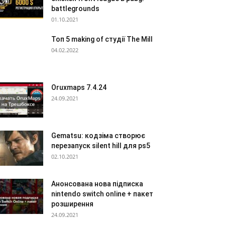
battlegrounds
01.10.2021
Топ 5 making of студії The Mill
04.02.2022
Oruxmaps 7.4.24
24.09.2021
Gematsu: кодзіма створює
перезапуск silent hill для ps5
02.10.2021
Анонсована нова підписка
nintendo switch online + пакет
розширення
24.09.2021