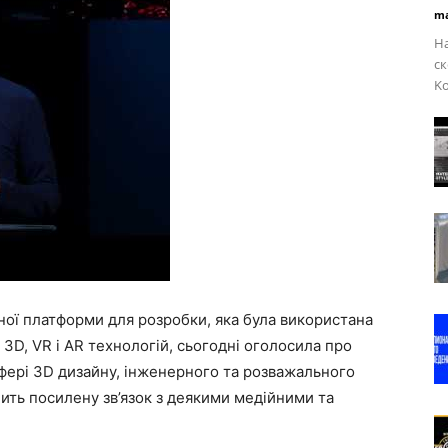
ma
На
ск
Ko
ної платформи для розробки, яка була використана
3D, VR і AR технологій, сьогодні оголосила про
сфері 3D дизайну, інженерного та розважального
ить посилену зв’язок з деякими медійними та