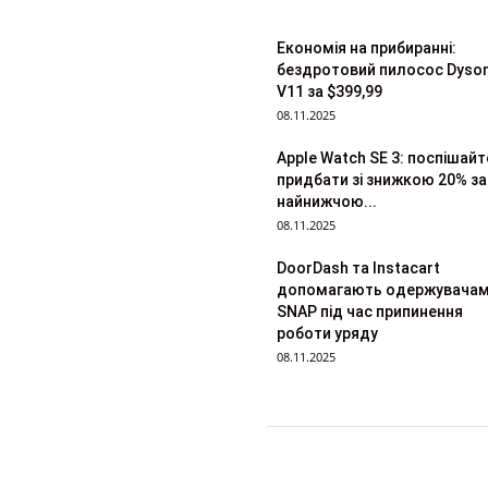
Економія на прибиранні:
бездротовий пилосос Dyso
V11 за $399,99
08.11.2025
Apple Watch SE 3: поспішайт
придбати зі знижкою 20% за
найнижчою...
08.11.2025
DoorDash та Instacart
допомагають одержувача
SNAP під час припинення
роботи уряду
08.11.2025