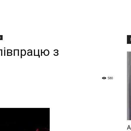
D
півпрацю з
580
А