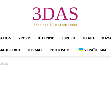
3DAS
Блог про 3Д моделювання
RATION
УРОКИ
ІНТЕРВ’Ю
ZBRUSH
3D АРТ
MAY
МАЦІЯ І VFX
3DS MAX
PHOTOSHOP
УКРАЇНСЬКА
odesk