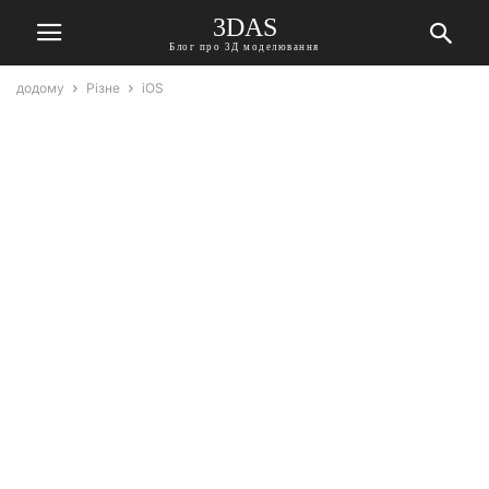
3DAS
Блог про 3Д моделювання
додому
Різне
iOS