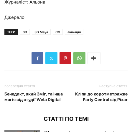
Журналіст: Альона
Джерело
ТЕГИ
3D
3D Maya
CG
анімація
попередня стаття
наступна стаття
Бенедикт, який Зміг, та інша
Кліпи до коротметражке
магія від студії Weta Digital
Party Central від Pixar
СТАТТІ ПО ТЕМІ