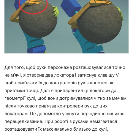
Для того, щоб руки персонажа розташовувалися точно
на м’ячі, я створив два локатора і затиснув клавішу V,
щоб прив’язати їх до контролерів рук з допомогою
прив’язки точці. Далі я припарентил ці локатори до
геометрії кулі, щоб вони дотримувалися чітко за мечем,
після точково прив’язав контролери рук до цих
локаторам. Це допомогло усунути періодично виникає
перещелкивание. При роботі з руками намагайтеся
розташовувати їх максимально близько до кулі,