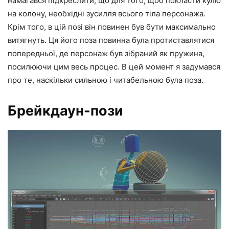
намагався підкреслити, що для того, щоб покласти кулю
на колону, необхідні зусилля всього тіла персонажа.
Крім того, в цій позі він повинен був бути максимально
витягнуть. Ця його поза повинна була протиставлятися
попередньої, де персонаж був зібраний як пружина,
посилюючи цим весь процес. В цей момент я задумався
про те, наскільки сильною і читабельною була поза.
Брейкдаун-пози