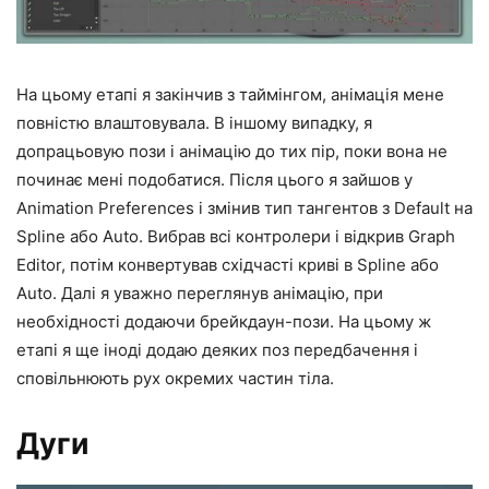
На цьому етапі я закінчив з таймінгом, анімація мене
повністю влаштовувала. В іншому випадку, я
допрацьовую пози і анімацію до тих пір, поки вона не
починає мені подобатися. Після цього я зайшов у
Animation Preferences і змінив тип тангентов з Default на
Spline або Auto. Вибрав всі контролери і відкрив Graph
Editor, потім конвертував східчасті криві в Spline або
Auto. Далі я уважно переглянув анімацію, при
необхідності додаючи брейкдаун-пози. На цьому ж
етапі я ще іноді додаю деяких поз передбачення і
сповільнюють рух окремих частин тіла.
Дуги