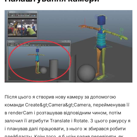
Після цього я створив нову камеру за допомогою
команди Create&gt;Camera&gt;Camera, перейменував її
в renderCam і розташував відповідним чином, потім
залочил її атрибути Translate і Rotate. З цього ракурсу я
і планував далі працювати, з нього ж збирався робити
плейбласты. Крім того, я б усім радив перевіряти, як