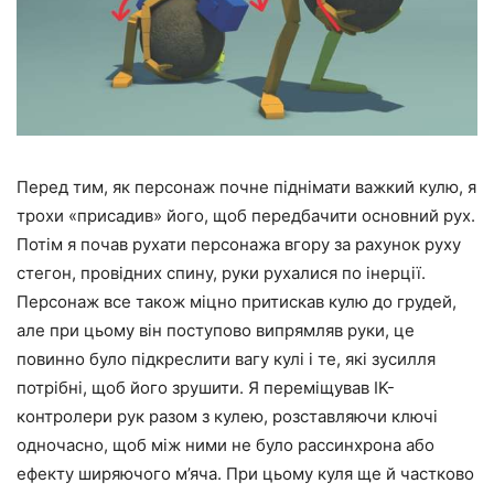
Перед тим, як персонаж почне піднімати важкий кулю, я
трохи «присадив» його, щоб передбачити основний рух.
Потім я почав рухати персонажа вгору за рахунок руху
стегон, провідних спину, руки рухалися по інерції.
Персонаж все також міцно притискав кулю до грудей,
але при цьому він поступово випрямляв руки, це
повинно було підкреслити вагу кулі і те, які зусилля
потрібні, щоб його зрушити. Я переміщував IK-
контролери рук разом з кулею, розставляючи ключі
одночасно, щоб між ними не було рассинхрона або
ефекту ширяючого м’яча. При цьому куля ще й частково