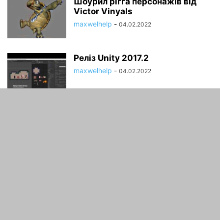
Шоурил рігга персонажів від
Victor Vinyals
maxwelhelp
-
04.02.2022
Реліз Unity 2017.2
maxwelhelp
-
04.02.2022
Оптимізації гри в Unity. Частина
2
maxwelhelp
-
04.02.2022