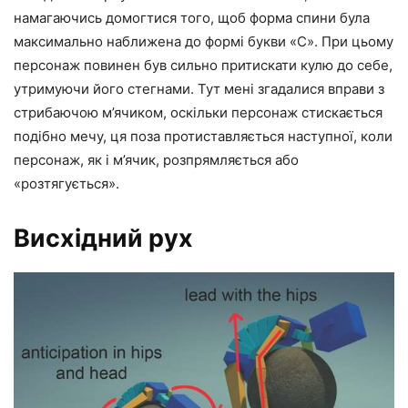
намагаючись домогтися того, щоб форма спини була
максимально наближена до формі букви «С». При цьому
персонаж повинен був сильно притискати кулю до себе,
утримуючи його стегнами. Тут мені згадалися вправи з
стрибаючою м’ячиком, оскільки персонаж стискається
подібно мечу, ця поза протиставляється наступної, коли
персонаж, як і м’ячик, розпрямляється або
«розтягується».
Висхідний рух