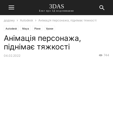
3DAS
Блог про 3Д моделювання
додому
Autodesk
Анімація персонажа, піднімає тяжкості
Autodesk
Maya
Різне
Уроки
Анімація персонажа,
піднімає тяжкості
744
04.02.2022