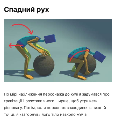
Спадний рух
По мірі наближення персонажа до кулі я задумався про
гравітації і розставив ноги ширше, щоб утримати
рівновагу. Потім, коли персонаж знаходився в нижній
точці, я «загорнув» його тіло навколо м’яча,