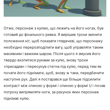
Отже, персонаж з кулею, що лежить на його ногах, був
готовий до фінального ривка. Я вирішив трохи змінити
положення ніг, щоб показати глядачеві, що персонажу
необхідно перерозподілити вагу, щоб управляти таким
масивним і важким шаром. Після цього я змусив його
твердо вхопитися руками за кулю, знову трохи
«присадив» і пересунув стегна під кулю, перед тим як
почати його піднімати, щоб, знову ж таки, передбачити
наступне рух. Далі я постарався ще більше підсилити
контраст між спиною у формі і спиною у формі U і почав
потроху випрямляти ноги, за рахунок яких персонаж
піднімає кулю.