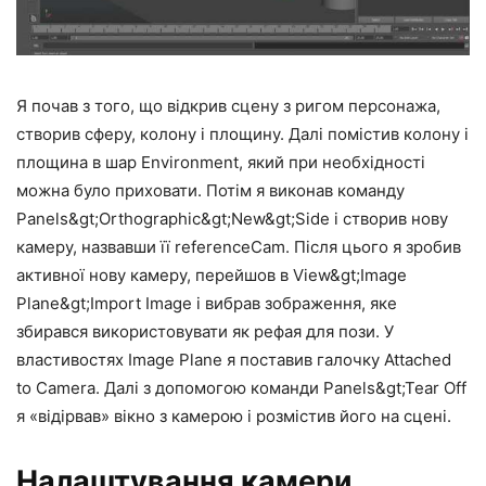
Я почав з того, що відкрив сцену з ригом персонажа,
створив сферу, колону і площину. Далі помістив колону і
площина в шар Environment, який при необхідності
можна було приховати. Потім я виконав команду
Panels&gt;Orthographic&gt;New&gt;Side і створив нову
камеру, назвавши її referenceCam. Після цього я зробив
активної нову камеру, перейшов в View&gt;Image
Plane&gt;Import Image і вибрав зображення, яке
збирався використовувати як рефая для пози. У
властивостях Image Plane я поставив галочку Attached
to Camera. Далі з допомогою команди Panels&gt;Tear Off
я «відірвав» вікно з камерою і розмістив його на сцені.
Налаштування камери