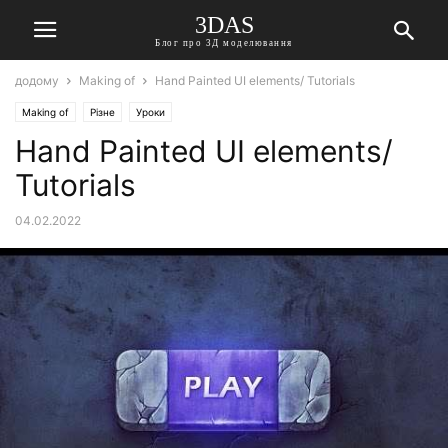
3DAS
Блог про 3Д моделювання
додому
Making of
Hand Painted UI elements/ Tutorials
Making of
Різне
Уроки
Hand Painted UI elements/
Tutorials
04.02.2022