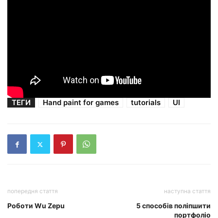
ТЕГИ
Hand paint for games
tutorials
UI
попередня стаття
наступна стаття
Роботи Wu Zepu
5 способів поліпшити
портфоліо