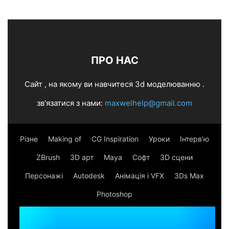
ПРО НАС
Cайт , на якому ви навчитеся 3d моделюванню .
зв'язатися з нами:
maxwelhelp@gmail.com
Різне
Making of
CG Inspiration
Уроки
Інтерв’ю
ZBrush
3D арт
Maya
Софт
3D сцени
Персонажі
Autodesk
Анімація і VFX
3Ds Max
Photoshop