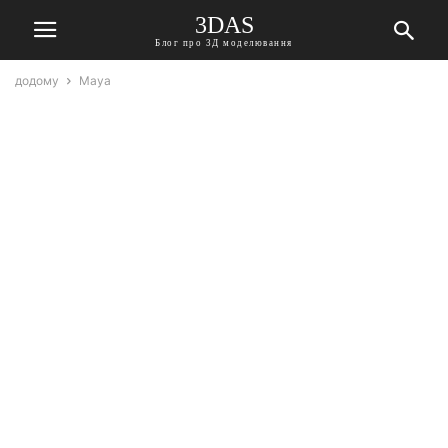
3DAS
Блог про 3Д моделювання
додому
Maya