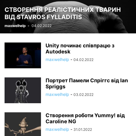
СТВОРЕННЯ РЕАЛІСТИЧНИХ ТВАРИН
ВІД STAVROS FYLLADITIS
maxwelhelp
-
04.02.2022
Unity починає співпрацю з
Autodesk
maxwelhelp
-
04.02.2022
Портрет Памели Спріггс від Ian
Spriggs
maxwelhelp
-
03.02.2022
Створення роботи Yummy! від
Caroline NG
maxwelhelp
-
31.01.2022