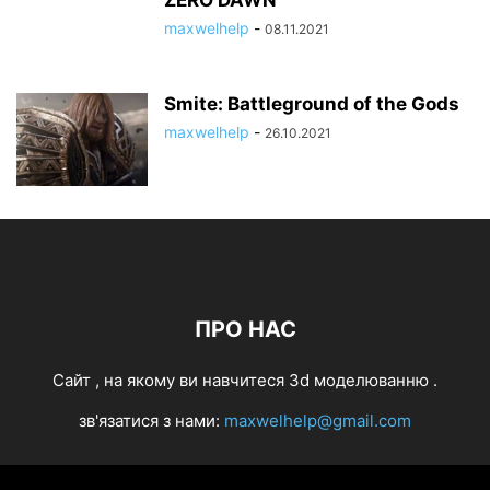
ZERO DAWN
maxwelhelp
-
08.11.2021
Smite: Battleground of the Gods
maxwelhelp
-
26.10.2021
ПРО НАС
Cайт , на якому ви навчитеся 3d моделюванню .
зв'язатися з нами:
maxwelhelp@gmail.com