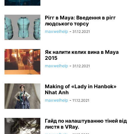
Рігг в Maya: Введення в рігг
людського торсу
maxwelhelp
-
31.12.2021
Як налити келих вина в Maya
2015
maxwelhelp
-
31.12.2021
Making of «Lady in Hanbok»
Nhat Anh
maxwelhelp
-
11.12.2021
Гайд по налаштуванню тіней від
листя в VRay.