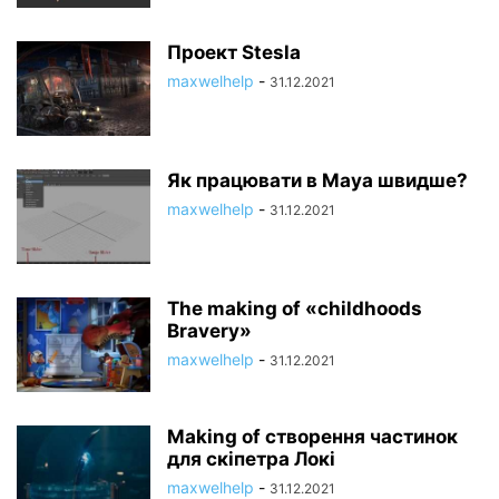
Проект Stesla
maxwelhelp
-
31.12.2021
Як працювати в Maya швидше?
maxwelhelp
-
31.12.2021
The making of «childhoods
Bravery»
maxwelhelp
-
31.12.2021
Making of створення частинок
для скіпетра Локі
maxwelhelp
-
31.12.2021