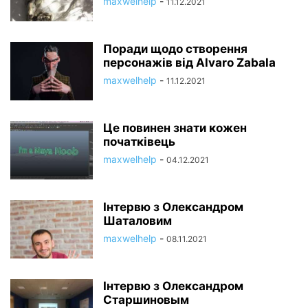
maxwelhelp
-
11.12.2021
Поради щодо створення
персонажів від Alvaro Zabala
maxwelhelp
-
11.12.2021
Це повинен знати кожен
початківець
maxwelhelp
-
04.12.2021
Інтервю з Олександром
Шаталовим
maxwelhelp
-
08.11.2021
Інтервю з Олександром
Старшиновым