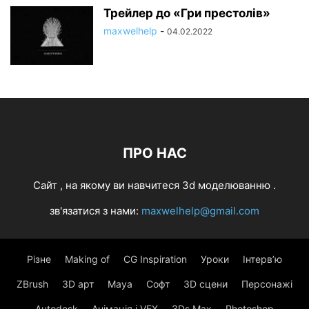
Трейлер до «Гри престолів»
maxwelhelp
-
04.02.2022
ПРО НАС
Cайт , на якому ви навчитеся 3d моделюванню .
зв'язатися з нами:
maxwelhelp@gmail.com
Різне
Making of
CG Inspiration
Уроки
Інтерв’ю
ZBrush
3D арт
Maya
Софт
3D сцени
Персонажі
Autodesk
Анімація і VFX
3Ds Max
Photoshop