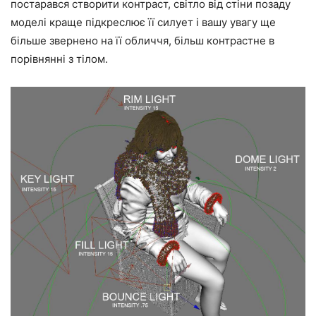
постарався створити контраст, світло від стіни позаду
моделі краще підкреслює її силует і вашу увагу ще
більше звернено на її обличчя, більш контрастне в
порівнянні з тілом.