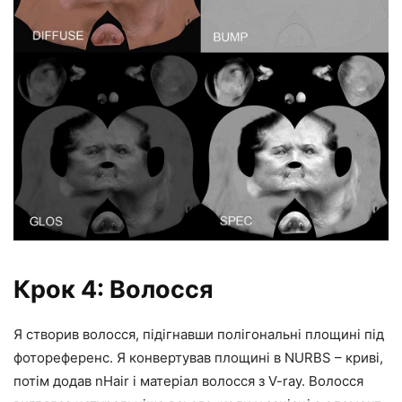
Крок 4: Волосся
Я створив волосся, підігнавши полігональні площині під
фотореференс. Я конвертував площині в NURBS – криві,
потім додав nHair і матеріал волосся з V-ray. Волосся