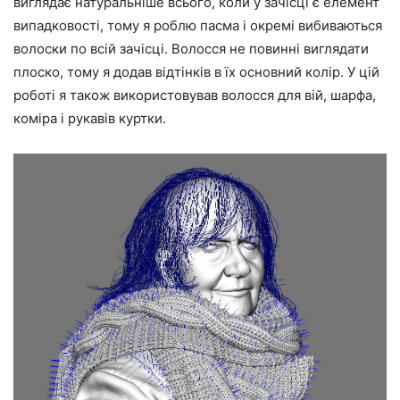
виглядає натуральніше всього, коли у зачісці є елемент
випадковості, тому я роблю пасма і окремі вибиваються
волоски по всій зачісці. Волосся не повинні виглядати
плоско, тому я додав відтінків в їх основний колір. У цій
роботі я також використовував волосся для вій, шарфа,
коміра і рукавів куртки.