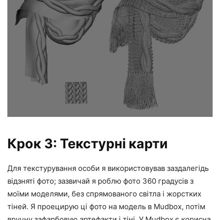
Крок 3: Текстурні карти
Для текстурування особи я використовував заздалегідь
відзняті фото; зазвичай я роблю фото 360 градусів з
моїми моделями, без спрямованого світла і жорстких
тіней. Я проецирую ці фото на модель в Mudbox, потім
вручну зафарбовую артефакти і тіні. У Mudbox є корисна