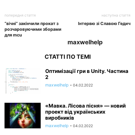
попередня стаття
наступна стаття
“вічні” закінчили прокат з
Інтервю зі Славою Гедич
розчаровуючими зборами
для mcu
maxwelhelp
СТАТТІ ПО ТЕМІ
Оптимізації гри в Unity. Частина
2
maxwelhelp
-
04.02.2022
«Мавка. Лісова пісня» — новий
проект від українських
виробників
maxwelhelp
-
04.02.2022