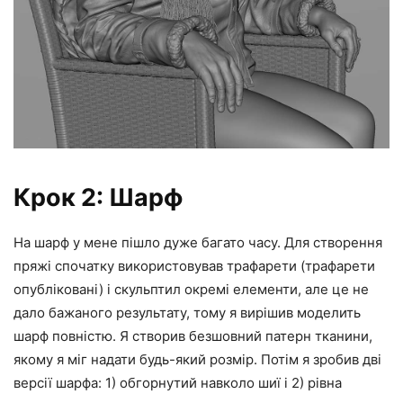
Крок 2: Шарф
На шарф у мене пішло дуже багато часу. Для створення
пряжі спочатку використовував трафарети (трафарети
опубліковані) і скульптил окремі елементи, але це не
дало бажаного результату, тому я вирішив моделить
шарф повністю. Я створив безшовний патерн тканини,
якому я міг надати будь-який розмір. Потім я зробив дві
версії шарфа: 1) обгорнутий навколо шиї і 2) рівна