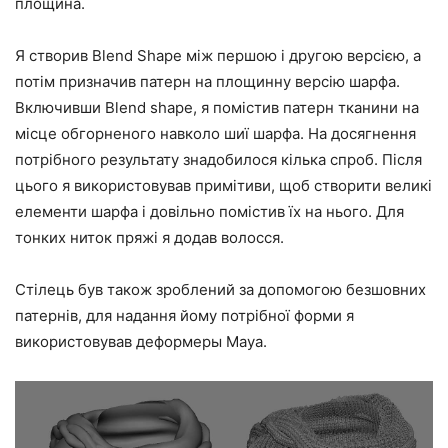
площина.
Я створив Blend Shape між першою і другою версією, а
потім призначив патерн на площинну версію шарфа.
Включивши Blend shape, я помістив патерн тканини на
місце обгорненого навколо шиї шарфа. На досягнення
потрібного результату знадобилося кілька спроб. Після
цього я використовував примітиви, щоб створити великі
елементи шарфа і довільно помістив їх на нього. Для
тонких ниток пряжі я додав волосся.
Стілець був також зроблений за допомогою безшовних
патернів, для надання йому потрібної форми я
використовував деформеры Maya.