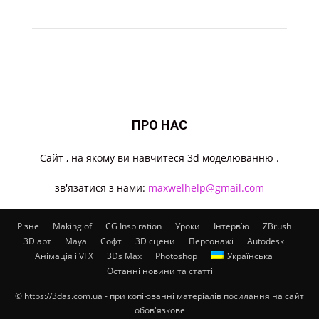
ПРО НАС
Cайт , на якому ви навчитеся 3d моделюванню .
зв'язатися з нами:
maxwelhelp@gmail.com
Різне
Making of
CG Inspiration
Уроки
Інтерв’ю
ZBrush
3D арт
Maya
Софт
3D сцени
Персонажі
Autodesk
Анімація і VFX
3Ds Max
Photoshop
Українська
Останні новини та статті
© https://3das.com.ua - при копіюванні матеріалів посилання на сайт
обов'язкове