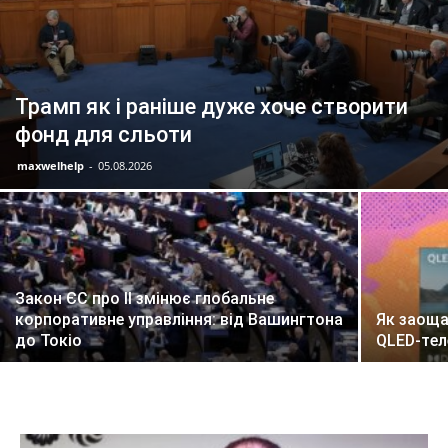
Трамп як і раніше дуже хоче створити
фонд для сльоти
maxwelhelp
-
05.08.2026
Закон ЄС про ІІ змінює глобальне
корпоративне управління: від Вашингтона
Як заощ
до Токіо
QLED-тел