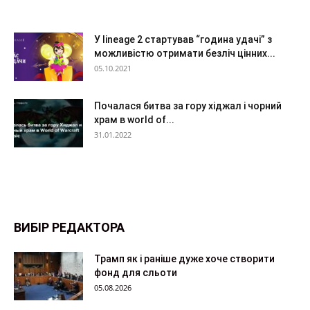
У lineage 2 стартував “година удачі” з
можливістю отримати безліч цінних...
05.10.2021
Почалася битва за гору хіджал і чорний
храм в world of...
31.01.2022
ВИБІР РЕДАКТОРА
Трамп як і раніше дуже хоче створити
фонд для сльоти
05.08.2026