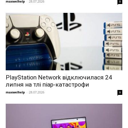
maxwelhelp
-
28.07.2026
0
PlayStation Network відключилася 24
липня на тлі піар-катастрофи
maxwelhelp
-
28.07.2026
0