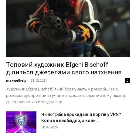
Топовий художник Efgeni Bischoff
ділиться джерелами свого натхнення
maxwelhelp
-
31.12.2021
0
Художник Efgeni Bischoff, який брав участь у розробці Halo,
розмірковує про ігри з гучними назвами і адаптивному підході
до створення ассетов для ігор.
Чи потрібне прокидання портів у VPN?
Коли це необхідно, а коли...
20.07.2026