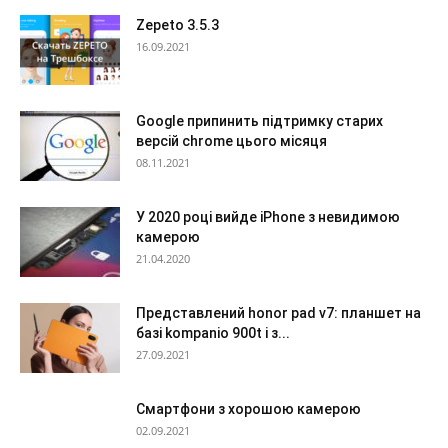
Zepeto 3.5.3
16.09.2021
Google припинить підтримку старих
версій chrome цього місяця
08.11.2021
У 2020 році вийде iPhone з невидимою
камерою
21.04.2020
Представлений honor pad v7: планшет на
базі kompanio 900t і з...
27.09.2021
Смартфони з хорошою камерою
02.09.2021