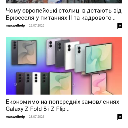
Чому європейські столиці відстають від
Брюсселя у питаннях ІІ та кадрового...
maxwelhelp
-
28.07.2026
0
Економимо на попередніх замовленнях
Galaxy Z Fold 8 і Z Flip...
maxwelhelp
-
28.07.2026
0