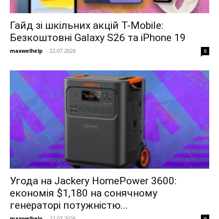
Гайд зі шкільних акцій T-Mobile:
Безкоштовні Galaxy S26 та iPhone 19
maxwelhelp
-
22.07.2026
0
Угода на Jackery HomePower 3600:
економія $1,180 на сонячному
генераторі потужністю...
maxwelhelp
-
22.07.2026
0