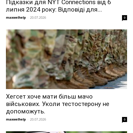
Підказки для NYT Connections від 6
липня 2024 року: Відповіді для...
maxwelhelp
-
20.07.2026
0
Хегсет хоче мати більш мачо
військових. Уколи тестостерону не
допоможуть.
maxwelhelp
-
20.07.2026
0