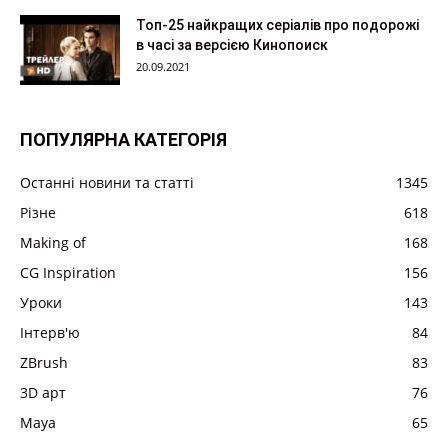
Топ-25 найкращих серіалів про подорожі
в часі за версією Кинопоиск
20.09.2021
ПОПУЛЯРНА КАТЕГОРІЯ
Останні новини та статті
1345
Різне
618
Making of
168
CG Inspiration
156
Уроки
143
Інтерв'ю
84
ZBrush
83
3D арт
76
Maya
65