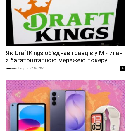
Як DraftKings об’єднав гравців у Мічигані
з багатоштатною мережею покеру
maxwelhelp
-
22.07.2026
0