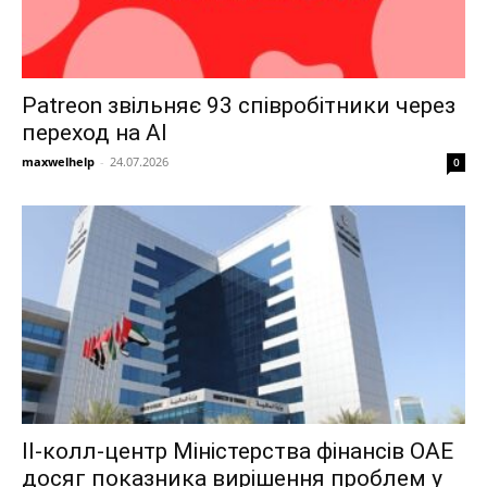
Patreon звільняє 93 співробітники через
переход на AI
maxwelhelp
-
24.07.2026
0
ІІ-колл-центр Міністерства фінансів ОАЕ
досяг показника вирішення проблем у