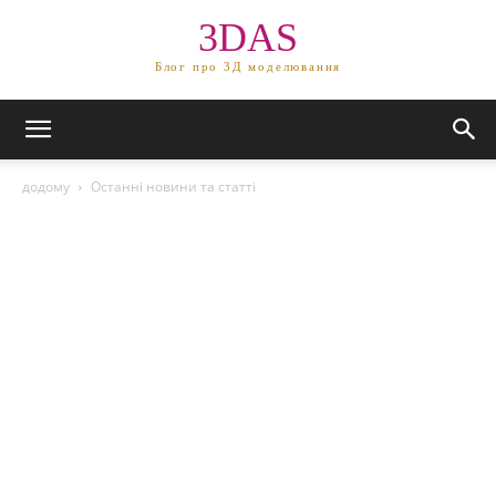
3DAS
Блог про 3Д моделювання
додому
Останні новини та статті