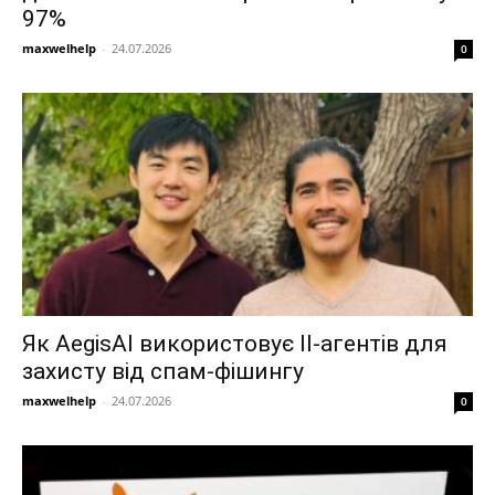
97%
maxwelhelp
-
24.07.2026
0
Як AegisAI використовує ІІ-агентів для
захисту від спам-фішингу
maxwelhelp
-
24.07.2026
0