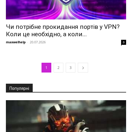
Чи потрібне прокидання портів у VPN?
Коли це необхідно, а коли...
maxwelhelp
-
20.07.2026
0
1
2
3
Популярні