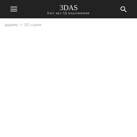
3DAS
Блог про 3Д моделювання
додому
3D сцени