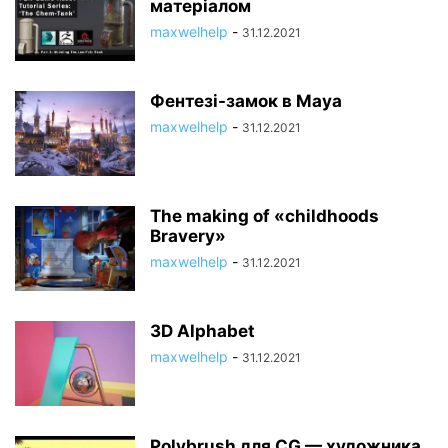
матеріалом
maxwelhelp
-
31.12.2021
Фентезі-замок в Maya
maxwelhelp
-
31.12.2021
The making of «childhoods
Bravery»
maxwelhelp
-
31.12.2021
3D Alphabet
maxwelhelp
-
31.12.2021
Polybrush для CG — художника