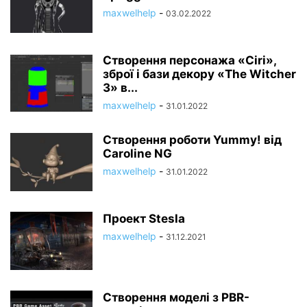
maxwelhelp
-
03.02.2022
Створення персонажа «Ciri»,
зброї і бази декору «The Witcher
3» в...
maxwelhelp
-
31.01.2022
Створення роботи Yummy! від
Caroline NG
maxwelhelp
-
31.01.2022
Проект Stesla
maxwelhelp
-
31.12.2021
Створення моделі з PBR-