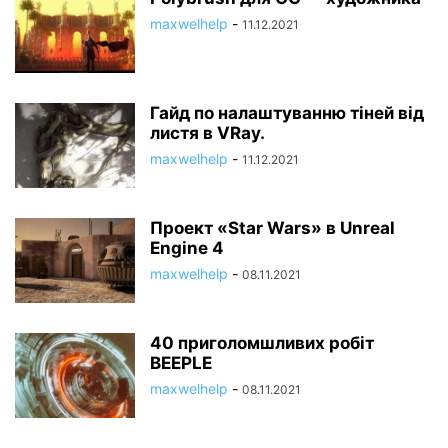
maxwelhelp
-
11.12.2021
Гайд по налаштуванню тіней від
листя в VRay.
maxwelhelp
-
11.12.2021
Проект «Star Wars» в Unreal
Engine 4
maxwelhelp
-
08.11.2021
40 приголомшливих робіт
BEEPLE
maxwelhelp
-
08.11.2021