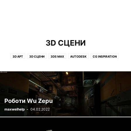
3D СЦЕНИ
3D АРТ
3D СЦЕНИ
3DS MAX
AUTODESK
CG INSPIRATION
HOUDINI
IOS
MAKING OF
MARMOSET TOOLBAG
MARVELOUS DESIGNER 6.5
MAYA
MODO
PHOTOSHOP
THE FOUNDRY
ZBRUSH
АНІМАЦІЯ І VFX
БЕЗ РУБРИКИ
ІНТЕРВ'Ю
ІНФОРМАЦІЙНА БЕЗПЕКА
КІНО І СЕРІАЛИ
ОГЛЯДИ
ПЕРСОНАЖІ
РІЗНЕ
СОФТ
УРОКИ
Роботи Wu Zepu
maxwelhelp
-
04.02.2022