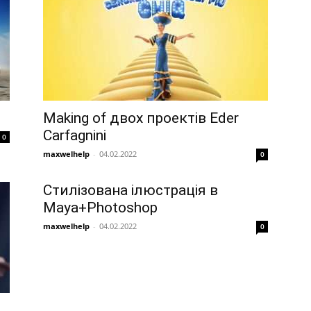
Making of двох проектів Eder
Carfagnini
0
maxwelhelp
-
04.02.2022
0
Стилізована ілюстрація в
Maya+Photoshop
maxwelhelp
-
04.02.2022
0