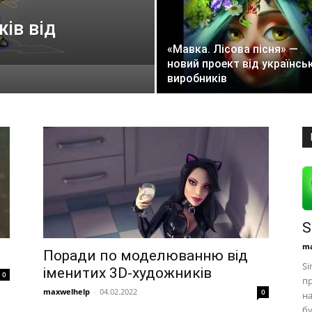
ів від
«Мавка. Лісова пісня» —
новий проект від українсь
виробників
S
ma
Поради по моделюванню від
Si
іменитих 3D-художників
0
пр
maxwelhelp
-
04.02.2022
0
на
бу