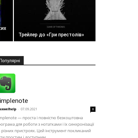
ких
Трейлер до «Гри престолів»
Популярні
implenote
xwelhelp
-
07.09.2021
0
mplenote — проста і повністю безкоштовна
ограма для роботи з нотатками і їх синхронізації
 різних пристроях. Цей інструмент покликаний
ти простим і доступним....