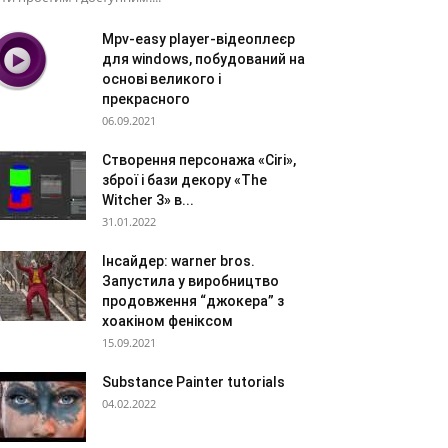
Mpv-easy player-відеоплеєр
для windows, побудований на
основі великого і
прекрасного
06.09.2021
Створення персонажа «Ciri»,
зброї і бази декору «The
Witcher 3» в...
31.01.2022
Інсайдер: warner bros.
Запустила у виробництво
продовження “джокера” з
хоакіном феніксом
15.09.2021
Substance Painter tutorials
04.02.2022