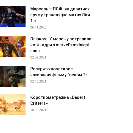
Марсель – ПСЖ: як дивитися
пряму трансляцію матчу Ліги
1 з...
06.11.2025
Опівночі. У мережу потрапили
нові кадри з marvel’s midnight
suns
02.09.2021
Розкрито початкове
називання фільму “веном 2»
02.10.2021
Короткометражка «Desert
Critters»
18.10.2021