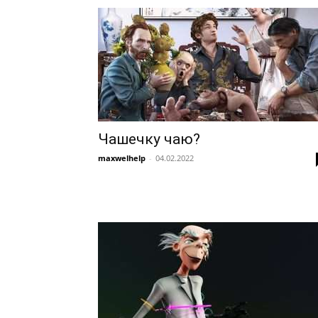
Чашечку чаю?
maxwelhelp
-
04.02.2022