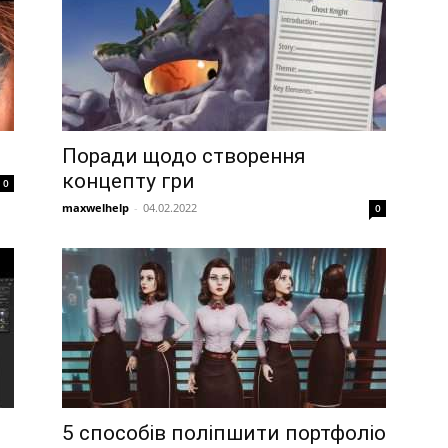
Поради щодо створення
концепту гри
0
maxwelhelp
-
04.02.2022
0
5 способів поліпшити портфоліо