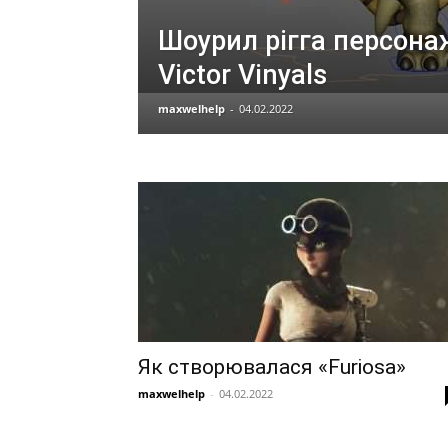
Шоурил рігга персонаж
Victor Vinyals
maxwelhelp
-
04.02.2022
Як створювалася «Furiosa»
maxwelhelp
-
04.02.2022