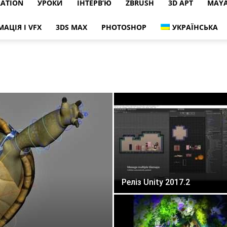
RATION
УРОКИ
ІНТЕРВ’Ю
ZBRUSH
3D АРТ
MAY
МАЦІЯ І VFX
3DS MAX
PHOTOSHOP
УКРАЇНСЬКА
Реліз Unity 2017.2