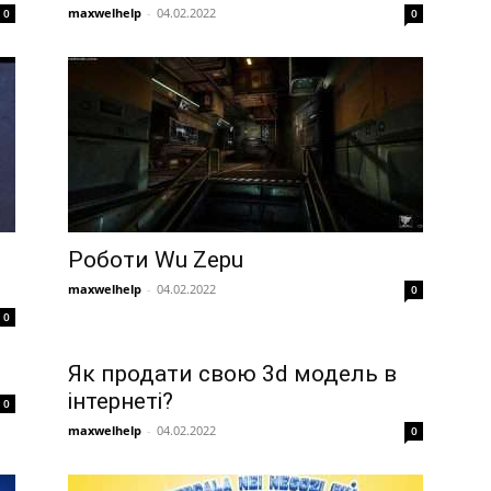
maxwelhelp
-
04.02.2022
0
0
Роботи Wu Zepu
maxwelhelp
-
04.02.2022
0
0
Як продати свою 3d модель в
інтернеті?
0
maxwelhelp
-
04.02.2022
0