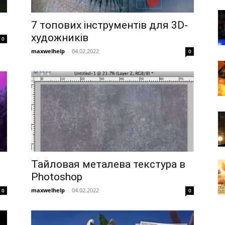
7 топових інструментів для 3D-
художників
0
maxwelhelp
-
04.02.2022
0
Тайловая металева текстура в
Photoshop
maxwelhelp
-
04.02.2022
0
0