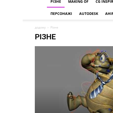
РІЗНЕ
MAKING OF
CG INSPI
ПЕРСОНАЖІ
AUTODESK
АНІ
додому
Різне
РІЗНЕ