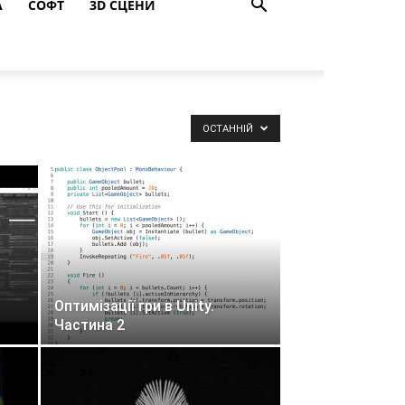
A
СОФТ
3D СЦЕНИ
ОСТАННІЙ
Оптимізації гри в Unity.
Частина 2