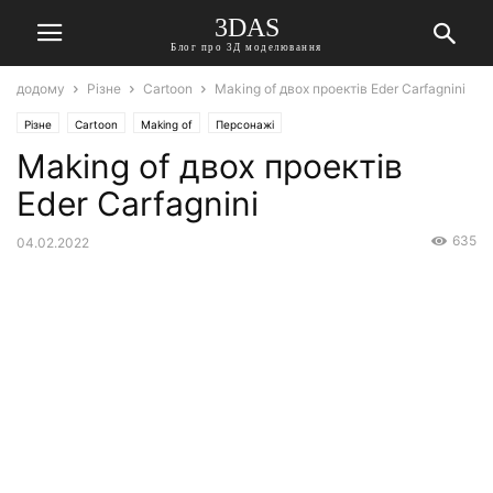
3DAS
Блог про 3Д моделювання
додому
Різне
Cartoon
Making of двох проектів Eder Carfagnini
Різне
Cartoon
Making of
Персонажі
Making of двох проектів
Eder Carfagnini
635
04.02.2022