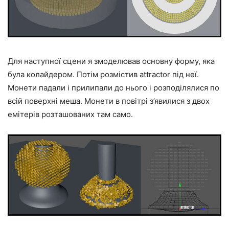
Для наступної сцени я змоделював основну форму, яка
була колайдером. Потім розмістив attractor під неї.
Монети падали і прилипали до нього і розподілялися по
всій поверхні меша. Монети в повітрі з’явилися з двох
емітерів розташованих там само.