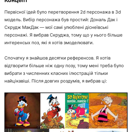
Концепт
Первісної ідей було перетворення 2d персонажа в 3d
модель. Вибір персонажа був простий: Дональ Дак і
Скрудж МакДак — мої самі улюблені діснеївські
персонажі. Я вибрав Скруджа, тому що у нього більше
интеренсых поз, які я хотів змоделювати.
Спочатку я знайшов десятки референсов. Я хотів
відтворити більше ніж одну позу, тому мені треба було
вибрати з численних класних ілюстрацій тільки
найцікавіші. Після довгих роздумів, я вибрав ці: