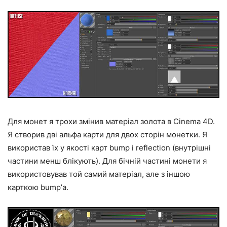
Для монет я трохи змінив матеріал золота в Cinema 4D.
Я створив дві альфа карти для двох сторін монетки. Я
використав їх у якості карт bump і reflection (внутрішні
частини менш блікують). Для бічній частині монети я
використовував той самий матеріал, але з іншою
карткою bump’а.