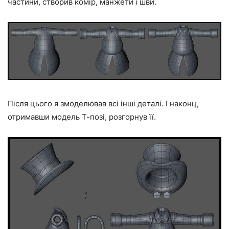
частини, створив комір, манжети і шви.
Після цього я змоделював всі інші деталі. І наконц,
отримавши модель Т-позі, розгорнув її.