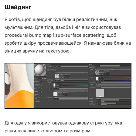
Шейдинг
Я хотів, щоб шейдинг був більш реалістичним, ніж
мультяшним. Для тіла, дзьоба і ніг я використовував
procedural bump map і sub-surface scattering, щоб
зробити шкіру просвечивающейся. Я намалював блик на
зіницях вручну на текстурою.
Для одягу я використовував однакову структуру, яка
різнилася лише кольором та розміром.