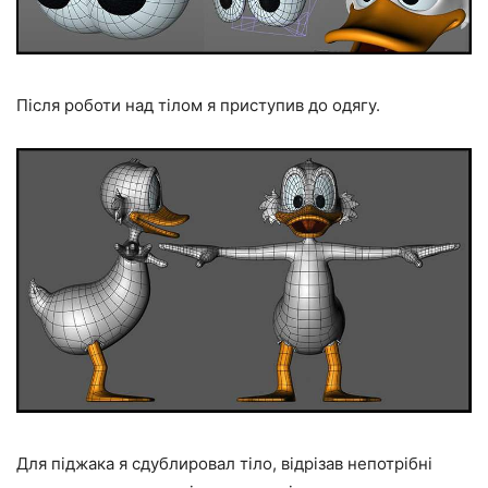
Після роботи над тілом я приступив до одягу.
Для піджака я сдублировал тіло, відрізав непотрібні