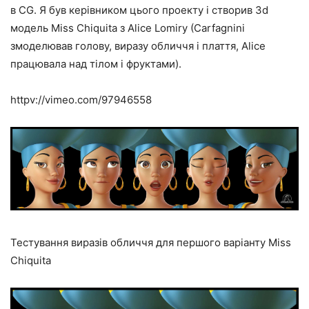
в CG. Я був керівником цього проекту і створив 3d
модель Miss Chiquita з Alice Lomiry (Carfagnini
змоделював голову, виразу обличчя і плаття, Alice
працювала над тілом і фруктами).
httpv://vimeo.com/97946558
Тестування виразів обличчя для першого варіанту Miss
Chiquita