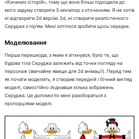
«Качиних історій», тому що вона більш підходила до
мого задуму створити 5 мініатюр з оточенням. Я не хотів
ні відтворити 2d версію 3d, ні створити реалістичного
Скруджа з пір’ям. Мені хотілося зробити щось середнє.
Моделювання
Перша перешкода, з яким я зіткнувся, було те, що
будова тіла Скруджа залежить від точки погляду на
персонаж (звичайне явище для 2d анімації). Перед тим
як почати моделить, я створив передній і бічний вигляд
моделі, самостійно з’єднавши кілька зображень
Скруджа. Це допомогло мені разобораться з
пропорціями моделі.