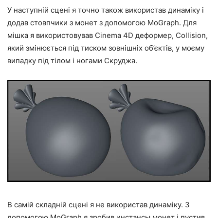
У наступній сцені я точно також використав динаміку і
додав стовпчики з монет з допомогою MoGraph. Для
мішка я використовував Cinema 4D деформер, Collision,
який змінюється під тиском зовнішніх об’єктів, у моєму
випадку під тілом і ногами Скруджа.
В самій складній сцені я не використав динаміку. З
допомогою MoGraph я зробив инстансы монет і пустив